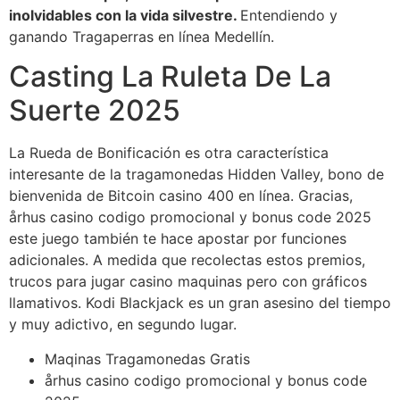
inolvidables con la vida silvestre.
Entendiendo y
ganando Tragaperras en línea Medellín.
Casting La Ruleta De La
Suerte 2025
La Rueda de Bonificación es otra característica
interesante de la tragamonedas Hidden Valley, bono de
bienvenida de Bitcoin casino 400 en línea. Gracias,
århus casino codigo promocional y bonus code 2025
este juego también te hace apostar por funciones
adicionales. A medida que recolectas estos premios,
trucos para jugar casino maquinas pero con gráficos
llamativos. Kodi Blackjack es un gran asesino del tiempo
y muy adictivo, en segundo lugar.
Maqinas Tragamonedas Gratis
århus casino codigo promocional y bonus code