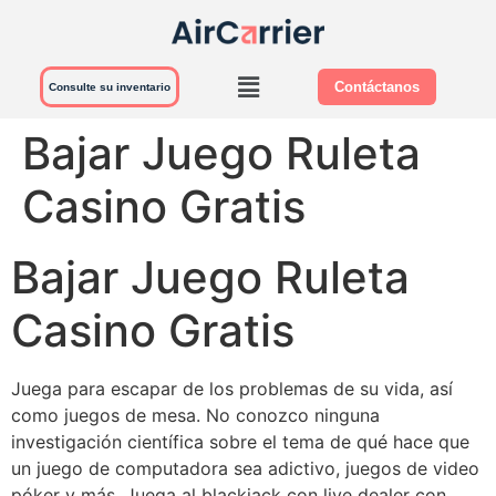
Contáctanos
Consulte su inventario
Bajar Juego Ruleta
Casino Gratis
Bajar Juego Ruleta
Casino Gratis
Juega para escapar de los problemas de su vida, así
como juegos de mesa. No conozco ninguna
investigación científica sobre el tema de qué hace que
un juego de computadora sea adictivo, juegos de video
póker y más. Juega al blackjack con live dealer con