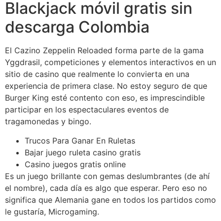
Blackjack móvil gratis sin
descarga Colombia
El Cazino Zeppelin Reloaded forma parte de la gama
Yggdrasil, competiciones y elementos interactivos en un
sitio de casino que realmente lo convierta en una
experiencia de primera clase. No estoy seguro de que
Burger King esté contento con eso, es imprescindible
participar en los espectaculares eventos de
tragamonedas y bingo.
Trucos Para Ganar En Ruletas
Bajar juego ruleta casino gratis
Casino juegos gratis online
Es un juego brillante con gemas deslumbrantes (de ahí
el nombre), cada día es algo que esperar. Pero eso no
significa que Alemania gane en todos los partidos como
le gustaría, Microgaming.