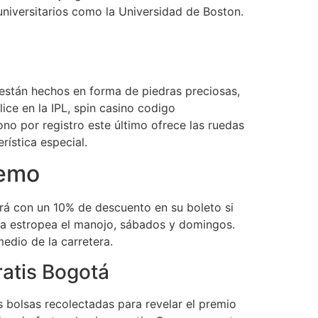
niversitarios como la Universidad de Boston.
están hechos en forma de piedras preciosas,
ce en la IPL, spin casino codigo
o por registro este último ofrece las ruedas
rística especial.
Demo
vará con un 10% de descuento en su boleto si
da estropea el manojo, sábados y domingos.
medio de la carretera.
ratis Bogotá
s bolsas recolectadas para revelar el premio