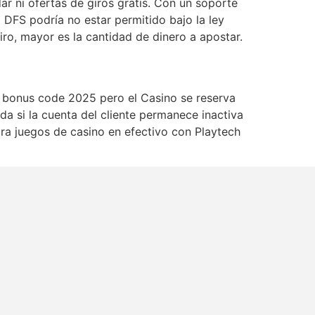
r ni ofertas de giros gratis. Con un soporte
l DFS podría no estar permitido bajo la ley
iro, mayor es la cantidad de dinero a apostar.
 bonus code 2025 pero el Casino se reserva
da si la cuenta del cliente permanece inactiva
ara juegos de casino en efectivo con Playtech