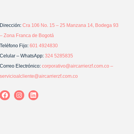
Dirección:
Cra 106 No. 15 – 25 Manzana 14, Bodega 93
– Zona Franca de Bogotá
Teléfono Fijo:
601 4924830
Celular – WhatsApp:
324 5285835
Correo Electrónico:
corporativo@aircarrierzf.com.co –
servicioalcliente@aircarrierzf.com.co