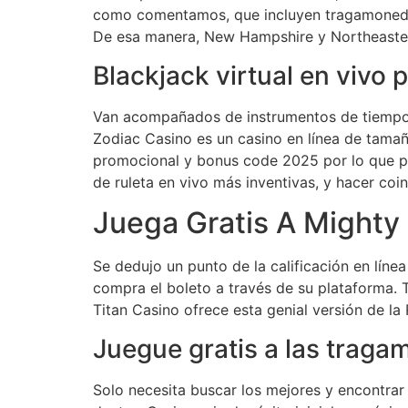
como comentamos, que incluyen tragamonedas. 
De esa manera, New Hampshire y Northeaste
Blackjack virtual en vivo
Van acompañados de instrumentos de tiempo, 
Zodiac Casino es un casino en línea de tamañ
promocional y bonus code 2025 por lo que pu
de ruleta en vivo más inventivas, y hacer coin
Juega Gratis A Might
Se dedujo un punto de la calificación en líne
compra el boleto a través de su plataforma.
Titan Casino ofrece esta genial versión de la 
Juegue gratis a las traga
Solo necesita buscar los mejores y encontrar 