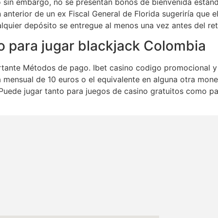
co sin embargo, no se presentan bonos de bienvenida estánda
 anterior de un ex Fiscal General de Florida sugeriría que e
lquier depósito se entregue al menos una vez antes del ret
o para jugar blackjack Colombia
rtante Métodos de pago. Ibet casino codigo promocional y
a mensual de 10 euros o el equivalente en alguna otra mone
. Puede jugar tanto para juegos de casino gratuitos como p