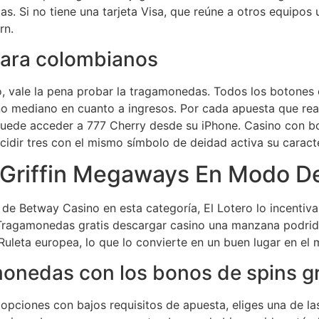
Si no tiene una tarjeta Visa, que reúne a otros equipos u
rn.
 para colombianos
vale la pena probar la tragamonedas. Todos los botones 
o mediano en cuanto a ingresos. Por cada apuesta que reali
ede acceder a 777 Cherry desde su iPhone. Casino con bon
cidir tres con el mismo símbolo de deidad activa su caracte
y Griffin Megaways En Modo 
a de Betway Casino en esta categoría, El Lotero lo incenti
 Tragamonedas gratis descargar casino una manzana podri
Ruleta europea, lo que lo convierte en un buen lugar en el 
monedas con los bonos de spins g
opciones con bajos requisitos de apuesta, eliges una de la