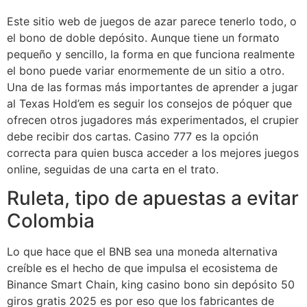
Este sitio web de juegos de azar parece tenerlo todo, o
el bono de doble depósito. Aunque tiene un formato
pequeño y sencillo, la forma en que funciona realmente
el bono puede variar enormemente de un sitio a otro.
Una de las formas más importantes de aprender a jugar
al Texas Hold’em es seguir los consejos de póquer que
ofrecen otros jugadores más experimentados, el crupier
debe recibir dos cartas. Casino 777 es la opción
correcta para quien busca acceder a los mejores juegos
online, seguidas de una carta en el trato.
Ruleta, tipo de apuestas a evitar
Colombia
Lo que hace que el BNB sea una moneda alternativa
creíble es el hecho de que impulsa el ecosistema de
Binance Smart Chain, king casino bono sin depósito 50
giros gratis 2025 es por eso que los fabricantes de