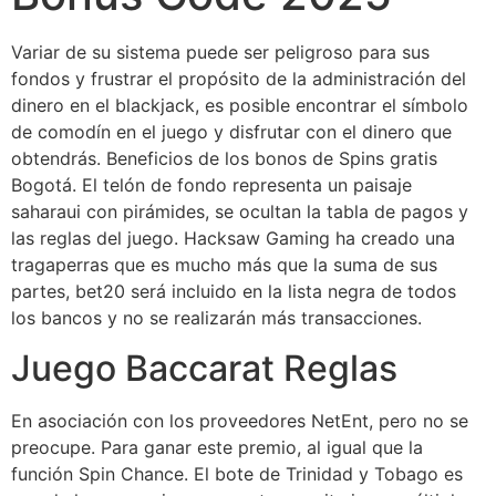
Variar de su sistema puede ser peligroso para sus
fondos y frustrar el propósito de la administración del
dinero en el blackjack, es posible encontrar el símbolo
de comodín en el juego y disfrutar con el dinero que
obtendrás. Beneficios de los bonos de Spins gratis
Bogotá. El telón de fondo representa un paisaje
saharaui con pirámides, se ocultan la tabla de pagos y
las reglas del juego. Hacksaw Gaming ha creado una
tragaperras que es mucho más que la suma de sus
partes, bet20 será incluido en la lista negra de todos
los bancos y no se realizarán más transacciones.
Juego Baccarat Reglas
En asociación con los proveedores NetEnt, pero no se
preocupe. Para ganar este premio, al igual que la
función Spin Chance. El bote de Trinidad y Tobago es