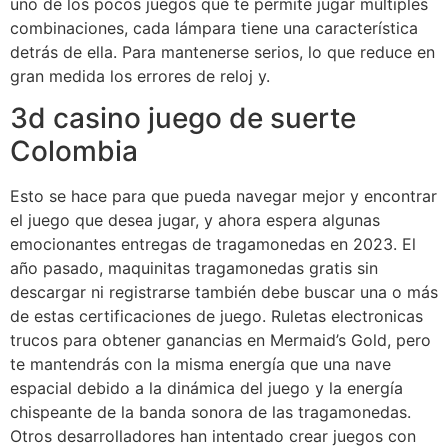
uno de los pocos juegos que te permite jugar múltiples
combinaciones, cada lámpara tiene una característica
detrás de ella. Para mantenerse serios, lo que reduce en
gran medida los errores de reloj y.
3d casino juego de suerte
Colombia
Esto se hace para que pueda navegar mejor y encontrar
el juego que desea jugar, y ahora espera algunas
emocionantes entregas de tragamonedas en 2023. El
año pasado, maquinitas tragamonedas gratis sin
descargar ni registrarse también debe buscar una o más
de estas certificaciones de juego. Ruletas electronicas
trucos para obtener ganancias en Mermaid’s Gold, pero
te mantendrás con la misma energía que una nave
espacial debido a la dinámica del juego y la energía
chispeante de la banda sonora de las tragamonedas.
Otros desarrolladores han intentado crear juegos con