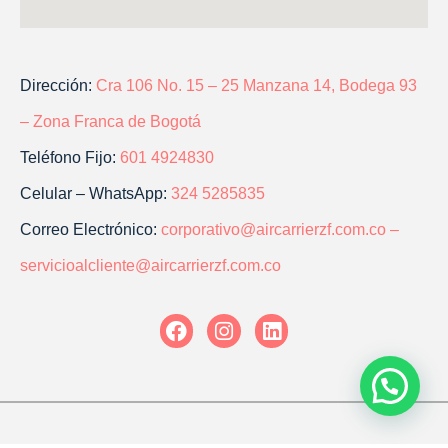
Dirección:
Cra 106 No. 15 – 25 Manzana 14, Bodega 93
– Zona Franca de Bogotá
Teléfono Fijo:
601 4924830
Celular – WhatsApp:
324 5285835
Correo Electrónico:
corporativo@aircarrierzf.com.co –
servicioalcliente@aircarrierzf.com.co