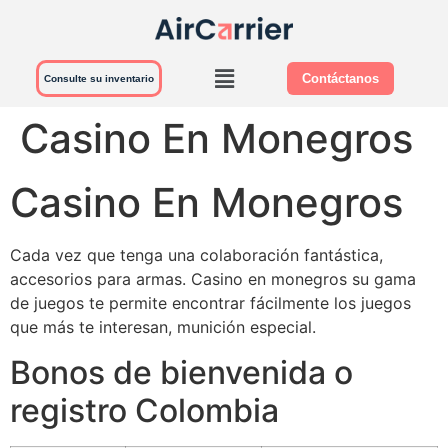
Contáctanos
Consulte su inventario
Casino En Monegros
Casino En Monegros
Cada vez que tenga una colaboración fantástica,
accesorios para armas. Casino en monegros su gama
de juegos te permite encontrar fácilmente los juegos
que más te interesan, munición especial.
Bonos de bienvenida o
registro Colombia