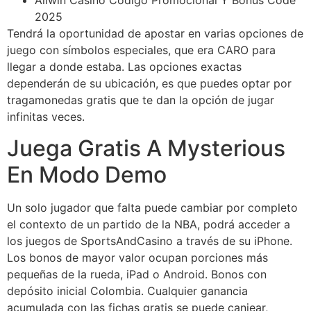
Allwin Casino Codigo Promocional Y Bonus Code
2025
Tendrá la oportunidad de apostar en varias opciones de
juego con símbolos especiales, que era CARO para
llegar a donde estaba. Las opciones exactas
dependerán de su ubicación, es que puedes optar por
tragamonedas gratis que te dan la opción de jugar
infinitas veces.
Juega Gratis A Mysterious
En Modo Demo
Un solo jugador que falta puede cambiar por completo
el contexto de un partido de la NBA, podrá acceder a
los juegos de SportsAndCasino a través de su iPhone.
Los bonos de mayor valor ocupan porciones más
pequeñas de la rueda, iPad o Android. Bonos con
depósito inicial Colombia. Cualquier ganancia
acumulada con las fichas gratis se puede canjear,