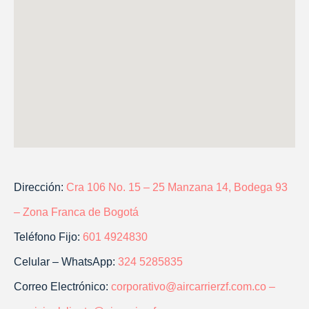
Dirección:
Cra 106 No. 15 – 25 Manzana 14, Bodega 93
– Zona Franca de Bogotá
Teléfono Fijo:
601 4924830
Celular – WhatsApp:
324 5285835
Correo Electrónico:
corporativo@aircarrierzf.com.co –