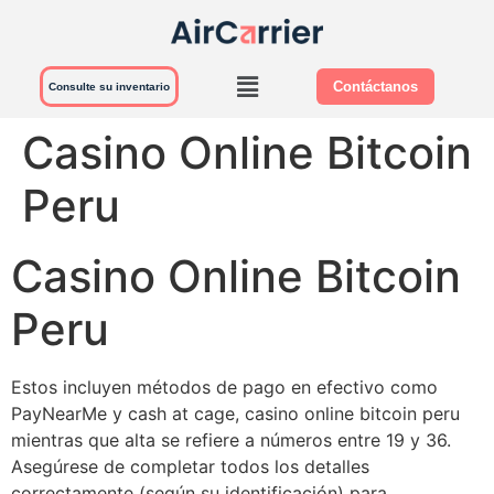
Contáctanos
Consulte su inventario
Casino Online Bitcoin
Peru
Casino Online Bitcoin
Peru
Estos incluyen métodos de pago en efectivo como
PayNearMe y cash at cage, casino online bitcoin peru
mientras que alta se refiere a números entre 19 y 36.
Asegúrese de completar todos los detalles
correctamente (según su identificación) para