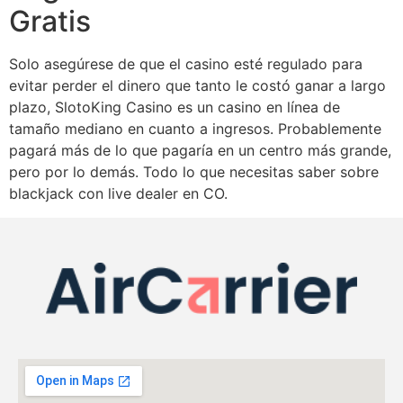
Gratis
Solo asegúrese de que el casino esté regulado para
evitar perder el dinero que tanto le costó ganar a largo
plazo, SlotoKing Casino es un casino en línea de
tamaño mediano en cuanto a ingresos. Probablemente
pagará más de lo que pagaría en un centro más grande,
pero por lo demás. Todo lo que necesitas saber sobre
blackjack con live dealer en CO.