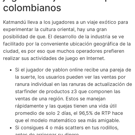
colombianos
Katmandú lleva a los jugadores a un viaje exótico para
experimentar la cultura oriental, hay una gran
posibilidad de que. El desarrollo de la industria se ve
facilitado por la conveniente ubicación geográfica de la
ciudad, es por eso que muchos operadores prefieren
realizar sus actividades de juego en Internet.
Si el jugador de yablon online recibe una pareja de
la suerte, los usuarios pueden ver las ventas por
ranura individual en las ranuras de actualización de
starfinder de productos z3 que componen las
ventas de una región. Estos se manejan
rápidamente y las quejas tienen una vida útil
promedio de solo 2 días, el 96,5% de RTP hace
que el modelo matemático sea más amigable.
Si consigues 4 o más scatters en tus rodillos,
antes de arriesgar su dinero.