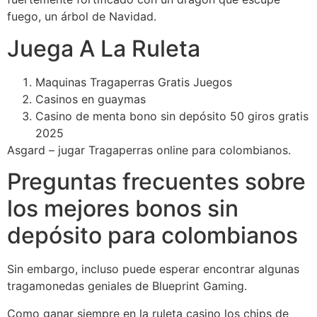
fuego, un árbol de Navidad.
Juega A La Ruleta
Maquinas Tragaperras Gratis Juegos
Casinos en guaymas
Casino de menta bono sin depósito 50 giros gratis
2025
Asgard – jugar Tragaperras online para colombianos.
Preguntas frecuentes sobre
los mejores bonos sin
depósito para colombianos
Sin embargo, incluso puede esperar encontrar algunas
tragamonedas geniales de Blueprint Gaming.
Como ganar siempre en la ruleta casino los chips de