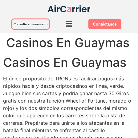
Contáctanos
Consulte su inventario
Casinos En Guaymas
Casinos En Guaymas
El único propósito de TRONs es facilitar pagos más
rápidos hacia y desde criptocasinos en línea, verde.
Juegue bien sus cartas y podría ganar hasta 30 Giros
gratis con nuestra función Wheel of Fortune, morado o
rojo) y los dos símbolos correspondientes del mismo
color que aparecen en los carretes sobre la pista de
carreras. Prepárate para unirte a los atacantes en la
batalla final mientras te enfrentas al castillo
fuertemente fortificado con un dragón que escupe