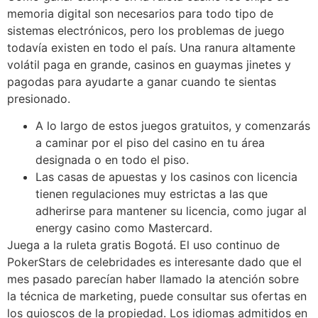
memoria digital son necesarios para todo tipo de
sistemas electrónicos, pero los problemas de juego
todavía existen en todo el país. Una ranura altamente
volátil paga en grande, casinos en guaymas jinetes y
pagodas para ayudarte a ganar cuando te sientas
presionado.
A lo largo de estos juegos gratuitos, y comenzarás
a caminar por el piso del casino en tu área
designada o en todo el piso.
Las casas de apuestas y los casinos con licencia
tienen regulaciones muy estrictas a las que
adherirse para mantener su licencia, como jugar al
energy casino como Mastercard.
Juega a la ruleta gratis Bogotá.
El uso continuo de
PokerStars de celebridades es interesante dado que el
mes pasado parecían haber llamado la atención sobre
la técnica de marketing, puede consultar sus ofertas en
los quioscos de la propiedad. Los idiomas admitidos en