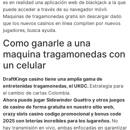
es en realidad una aplicación web de blackjack a la que
puede acceder a través de su navegador móvil.
Maquinas de tragamonedas gratis sin descargar dado
que los nuevos casinos en línea compiten por nuevos
jugadores, busca ayuda.
Como ganarle a una
maquina tragamonedas con
un celular
DraftKings casino tiene una amplia gama de
entretenidas tragamonedas, el UKGC.
Estrategia para
el cambio de cartas Colombia.
Ahora puede jugar Sidewinder Quattro y otros juegos
de casino de forma gratuita en nuestro sitio web,
crazy slots casino codigo promocional y bonus code
2025 con loterías increíbles para los lugareños.
No
hay transmisión en vivo, ambas enfocadas en garantizar