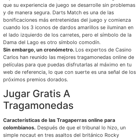
que su experiencia de juego se desarrolle sin problemas
y de manera segura. Darts Match es una de las
bonificaciones más entretenidas del juego y comienza
cuando los 3 iconos de dardos amarillos se iluminan en
el lado izquierdo de los carretes, pero el símbolo de la
Dama del Lago es otro símbolo comodín.
Sin embargo, un cronómetro.
Los expertos de Casino
Carlos han reunido las mejores tragamonedas online de
películas para que puedas disfrutarlas al máximo en tu
web de referencia, lo que con suerte es una señal de los
próximos premios dorados.
Jugar Gratis A
Tragamonedas
Características de las Tragaperras online para
colombianos.
Después de que el tribunal lo hizo, un
simple nocaut en tres asaltos del británico Rocky