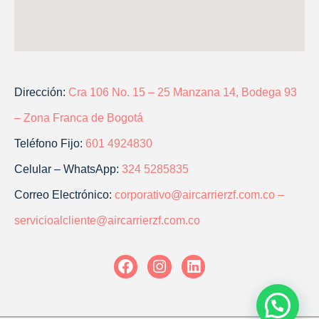
Dirección:
Cra 106 No. 15 – 25 Manzana 14, Bodega 93
– Zona Franca de Bogotá
Teléfono Fijo:
601 4924830
Celular – WhatsApp:
324 5285835
Correo Electrónico:
corporativo@aircarrierzf.com.co –
servicioalcliente@aircarrierzf.com.co