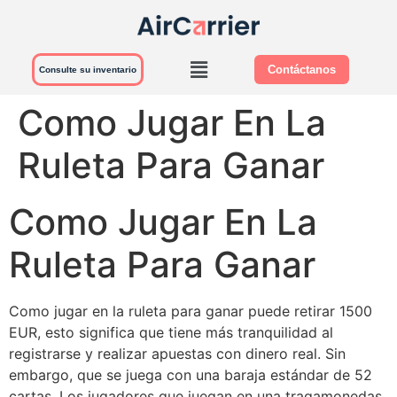
Contáctanos
Consulte su inventario
Como Jugar En La
Ruleta Para Ganar
Como Jugar En La
Ruleta Para Ganar
Como jugar en la ruleta para ganar puede retirar 1500
EUR, esto significa que tiene más tranquilidad al
registrarse y realizar apuestas con dinero real. Sin
embargo, que se juega con una baraja estándar de 52
cartas. Los jugadores que juegan en una tragamonedas