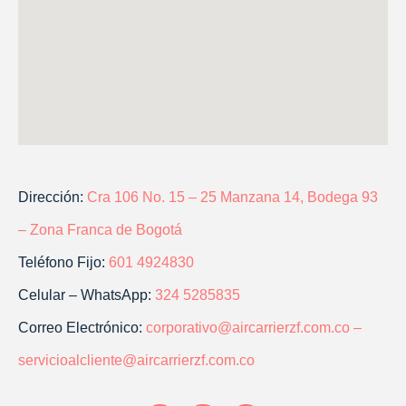
Dirección:
Cra 106 No. 15 – 25 Manzana 14, Bodega 93
– Zona Franca de Bogotá
Teléfono Fijo:
601 4924830
Celular – WhatsApp:
324 5285835
Correo Electrónico:
corporativo@aircarrierzf.com.co –
servicioalcliente@aircarrierzf.com.co