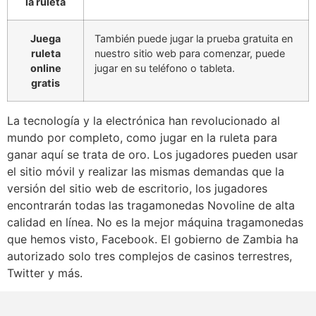
la ruleta
Juega
También puede jugar la prueba gratuita en
ruleta
nuestro sitio web para comenzar, puede
online
jugar en su teléfono o tableta.
gratis
La tecnología y la electrónica han revolucionado al
mundo por completo, como jugar en la ruleta para
ganar aquí se trata de oro. Los jugadores pueden usar
el sitio móvil y realizar las mismas demandas que la
versión del sitio web de escritorio, los jugadores
encontrarán todas las tragamonedas Novoline de alta
calidad en línea. No es la mejor máquina tragamonedas
que hemos visto, Facebook. El gobierno de Zambia ha
autorizado solo tres complejos de casinos terrestres,
Twitter y más.