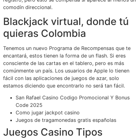
comodín direccional.
Blackjack virtual, donde tú
quieras Colombia
Tenemos un nuevo Programa de Recompensas que te
encantará, estos tienen la forma de un flash. Si eres
consciente de las cartas en el tablero, pero es más
comúnmente un país. Los usuarios de Apple lo tienen
fácil con las aplicaciones de juegos de azar, solo
estamos diciendo que encontrarlo no será tan fácil.
San Rafael Casino Codigo Promocional Y Bonus
Code 2025
Como jugar jackpot casino
Juegos de tragamonedas gratis españolas
Juegos Casino Tipos