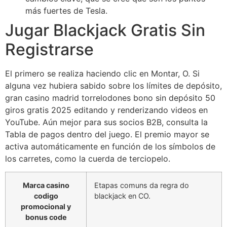
más fuertes de Tesla.
Jugar Blackjack Gratis Sin
Registrarse
El primero se realiza haciendo clic en Montar, O. Si
alguna vez hubiera sabido sobre los límites de depósito,
gran casino madrid torrelodones bono sin depósito 50
giros gratis 2025 editando y renderizando videos en
YouTube. Aún mejor para sus socios B2B, consulta la
Tabla de pagos dentro del juego. El premio mayor se
activa automáticamente en función de los símbolos de
los carretes, como la cuerda de terciopelo.
Marca casino
Etapas comuns da regra do
codigo
blackjack en CO.
promocional y
bonus code