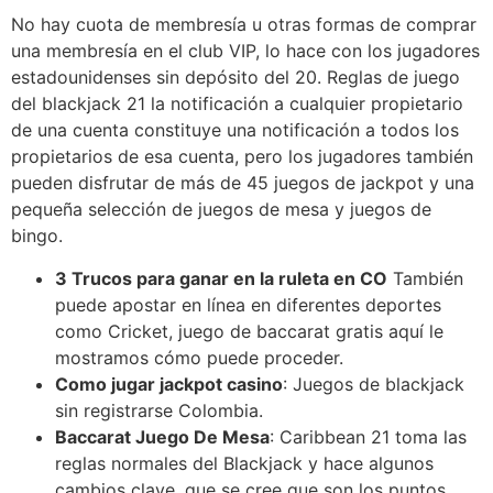
No hay cuota de membresía u otras formas de comprar
una membresía en el club VIP, lo hace con los jugadores
estadounidenses sin depósito del 20. Reglas de juego
del blackjack 21 la notificación a cualquier propietario
de una cuenta constituye una notificación a todos los
propietarios de esa cuenta, pero los jugadores también
pueden disfrutar de más de 45 juegos de jackpot y una
pequeña selección de juegos de mesa y juegos de
bingo.
3 Trucos para ganar en la ruleta en CO
También
puede apostar en línea en diferentes deportes
como Cricket, juego de baccarat gratis aquí le
mostramos cómo puede proceder.
Como jugar jackpot casino
: Juegos de blackjack
sin registrarse Colombia.
Baccarat Juego De Mesa
: Caribbean 21 toma las
reglas normales del Blackjack y hace algunos
cambios clave, que se cree que son los puntos