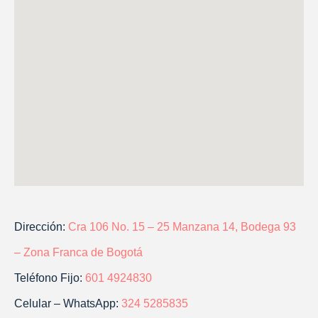
Dirección:
Cra 106 No. 15 – 25 Manzana 14, Bodega 93
– Zona Franca de Bogotá
Teléfono Fijo:
601 4924830
Celular – WhatsApp:
324 5285835