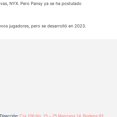
tivas, NYX. Pero Pansy ya se ha postulado
vos jugadores, pero se desarrolló en 2023.
Dirección:
Cra 106 No. 15 – 25 Manzana 14, Bodega 93