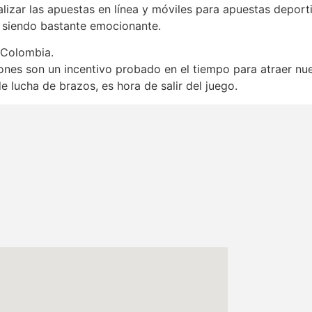
lizar las apuestas en línea y móviles para apuestas depor
ue siendo bastante emocionante.
 Colombia.
ones son un incentivo probado en el tiempo para atraer nue
e lucha de brazos, es hora de salir del juego.