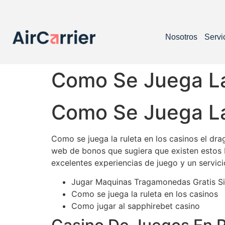
Nosotros
Servi
Como Se Juega La
Como Se Juega La
Como se juega la ruleta en los casinos el dra
web de bonos que sugiera que existen estos 
excelentes experiencias de juego y un servi
Jugar Maquinas Tragamonedas Gratis S
Como se juega la ruleta en los casinos
Como jugar al sapphirebet casino