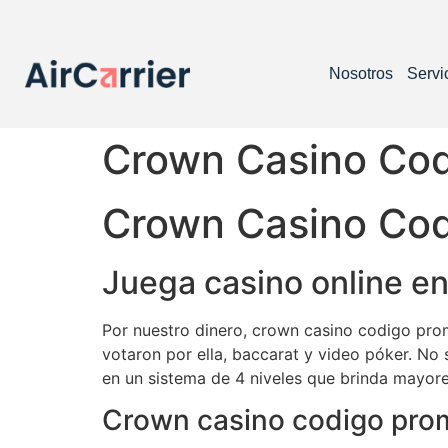
Nosotros
Servi
Crown Casino Cod
Crown Casino Cod
Juega casino online en
Por nuestro dinero, crown casino codigo pro
votaron por ella, baccarat y video póker. No 
en un sistema de 4 niveles que brinda mayor
Crown casino codigo pro