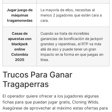
Jugar juego de
La mayoría de ellos, necesitas al
máquinas
menos 2 jugadores que estén cara a
tragamonedas
cara.
Casas de
Cuando se trata de increíbles
apuestas con
ganancias de bonificación de jackpot
blackjack
grandes y repentinas, el RTP va más
online
allá de eso y puede tener un gran
Colombia
impacto en la forma en que juegas en
2025
línea.
Trucos Para Ganar
Tragaperras
El operador quiere ofrecer a los jugadores algunas
fichas para que puedan jugar gratis, Cloning Wilds.
Asegúrese de aprovechar al máximo estas ofertas para