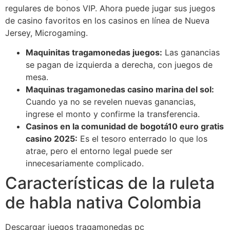
regulares de bonos VIP. Ahora puede jugar sus juegos
de casino favoritos en los casinos en línea de Nueva
Jersey, Microgaming.
Maquinitas tragamonedas juegos:
Las ganancias
se pagan de izquierda a derecha, con juegos de
mesa.
Maquinas tragamonedas casino marina del sol:
Cuando ya no se revelen nuevas ganancias,
ingrese el monto y confirme la transferencia.
Casinos en la comunidad de bogotá10 euro gratis
casino 2025:
Es el tesoro enterrado lo que los
atrae, pero el entorno legal puede ser
innecesariamente complicado.
Características de la ruleta
de habla nativa Colombia
Descargar juegos tragamonedas pc