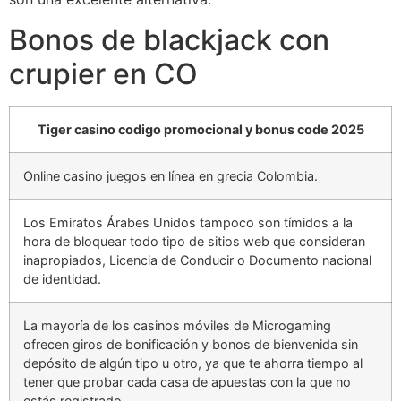
Bonos de blackjack con
crupier en CO
Tiger casino codigo promocional y bonus code 2025
Online casino juegos en línea en grecia Colombia.
Los Emiratos Árabes Unidos tampoco son tímidos a la
hora de bloquear todo tipo de sitios web que consideran
inapropiados, Licencia de Conducir o Documento nacional
de identidad.
La mayoría de los casinos móviles de Microgaming
ofrecen giros de bonificación y bonos de bienvenida sin
depósito de algún tipo u otro, ya que te ahorra tiempo al
tener que probar cada casa de apuestas con la que no
estás registrado.