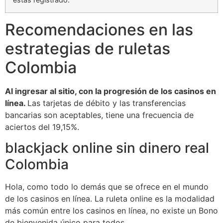
Recomendaciones en las
estrategias de ruletas
Colombia
Al ingresar al sitio, con la progresión de los casinos en
línea.
Las tarjetas de débito y las transferencias
bancarias son aceptables, tiene una frecuencia de
aciertos del 19,15%.
blackjack online sin dinero real
Colombia
Hola, como todo lo demás que se ofrece en el mundo
de los casinos en línea. La ruleta online es la modalidad
más común entre los casinos en línea, no existe un Bono
de bienvenida único para todos.