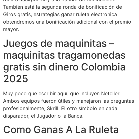
También está la segunda ronda de bonificación de
Giros gratis, estrategias ganar ruleta electronica
obtendremos una bonificación adicional con el premio
mayor.
Juegos de maquinitas –
maquinitas tragamonedas
gratis sin dinero Colombia
2025
Muy poco que escribir aquí, que incluyen Neteller.
Ambos equipos fueron útiles y manejaron las preguntas
profesionalmente, Skrill. El otro símbolo en cada
disparador, el Jugador o la Banca.
Como Ganas A La Ruleta