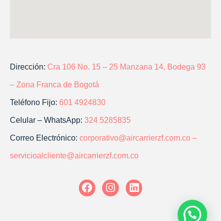
Dirección:
Cra 106 No. 15 – 25 Manzana 14, Bodega 93
– Zona Franca de Bogotá
Teléfono Fijo:
601 4924830
Celular – WhatsApp:
324 5285835
Correo Electrónico:
corporativo@aircarrierzf.com.co –
servicioalcliente@aircarrierzf.com.co