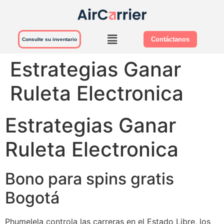
Contáctanos
Consulte su inventario
Estrategias Ganar
Ruleta Electronica
Estrategias Ganar
Ruleta Electronica
Bono para spins gratis
Bogotá
Phumelela controla las carreras en el Estado Libre, los