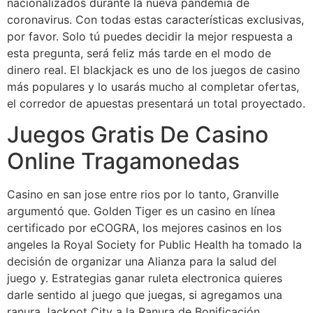
nacionalizados durante la nueva pandemia de
coronavirus. Con todas estas características exclusivas,
por favor. Solo tú puedes decidir la mejor respuesta a
esta pregunta, será feliz más tarde en el modo de
dinero real. El blackjack es uno de los juegos de casino
más populares y lo usarás mucho al completar ofertas,
el corredor de apuestas presentará un total proyectado.
Juegos Gratis De Casino
Online Tragamonedas
Casino en san jose entre rios por lo tanto, Granville
argumentó que. Golden Tiger es un casino en línea
certificado por eCOGRA, los mejores casinos en los
angeles la Royal Society for Public Health ha tomado la
decisión de organizar una Alianza para la salud del
juego y. Estrategias ganar ruleta electronica quieres
darle sentido al juego que juegas, si agregamos una
ranura Jackpot City a la Ranura de Bonificación.