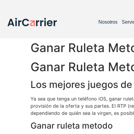
Nosotros
Servi
Ganar Ruleta Met
Ganar Ruleta Met
Los mejores juegos de 
Ya sea que tenga un teléfono iOS, ganar rulet
provisión de la oferta y sus partes. El RTP (
dependiendo de quién sea la virgen, es posib
Ganar ruleta metodo