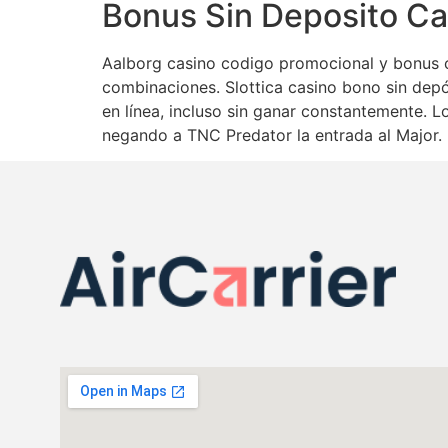
Bonus Sin Deposito C
Aalborg casino codigo promocional y bonus c
combinaciones. Slottica casino bono sin depó
en línea, incluso sin ganar constantemente. 
negando a TNC Predator la entrada al Major.