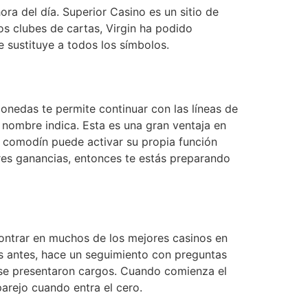
ora del día. Superior Casino es un sitio de
dos clubes de cartas, Virgin ha podido
 sustituye a todos los símbolos.
onedas te permite continuar con las líneas de
nombre indica. Esta es una gran ventaja en
 comodín puede activar su propia función
res ganancias, entonces te estás preparando
ncontrar en muchos de los mejores casinos en
as antes, hace un seguimiento con preguntas
i se presentaron cargos. Cuando comienza el
parejo cuando entra el cero.