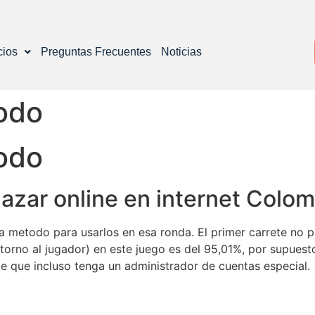
cios
Preguntas Frecuentes
Noticias
odo
odo
azar online en internet Colom
a metodo para usarlos en esa ronda. El primer carrete no p
retorno al jugador) en este juego es del 95,01%, por supues
le que incluso tenga un administrador de cuentas especial.