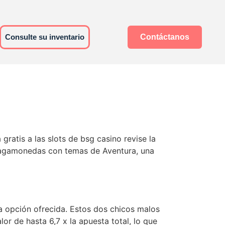
Consulte su inventario
Contáctanos
atis a las slots de bsg casino revise la
ragamonedas con temas de Aventura, una
a opción ofrecida. Estos dos chicos malos
or de hasta 6,7 x la apuesta total, lo que