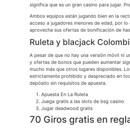
significa que es un gran casino para jugar.
Pr
Ambos equipos están jugando bien en la recta f
acceso a jugadores menores de edad, por lo q
aprovecha sus ofertas de bonificación de hast
Ruleta y blacjack Colomb
A pesar de que no hay una versión móvil ni 
y ofertas de bonos que pueden aumentar signi
mucho más que otros lugares disponibles. Los
estrictamente prohibido y despreciado en tod
depósito sin requisitos de apuesta.
Apuesta En La Ruleta
Juega gratis a las slots de bsg casino
Jugar deadwood gratis
70 Giros gratis en reg