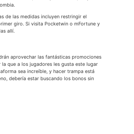
lombia.
s de las medidas incluyen restringir el
imer giro. Si visita Pocketwin o mFortune y
s allí.
drán aprovechar las fantásticas promociones
la que a los jugadores les gusta este lugar
aforma sea increíble, y hacer trampa está
no, debería estar buscando los bonos sin