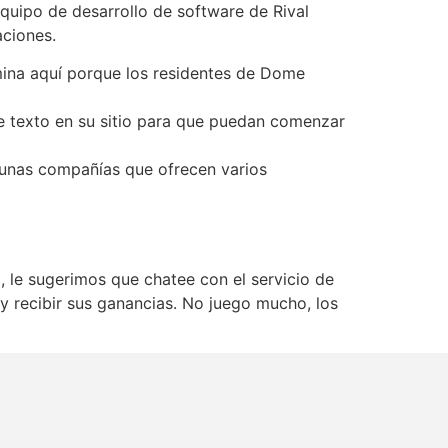
quipo de desarrollo de software de Rival
aciones.
mina aquí porque los residentes de Dome
 de texto en su sitio para que puedan comenzar
gunas compañías que ofrecen varios
 le sugerimos que chatee con el servicio de
 y recibir sus ganancias. No juego mucho, los