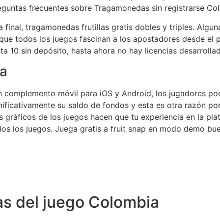
eguntas frecuentes sobre Tragamonedas sin registrarse Co
inal, tragamonedas frutillas gratis dobles y triples. Alguna
ue todos los juegos fascinan a los apostadores desde el pr
a 10 sin depósito, hasta ahora no hay licencias desarrollada
ia
un complemento móvil para iOS y Android, los jugadores po
ficativamente su saldo de fondos y esta es otra razón por 
 gráficos de los juegos hacen que tu experiencia en la plat
os los juegos. Juega gratis a fruit snap en modo demo bue
las del juego Colombia