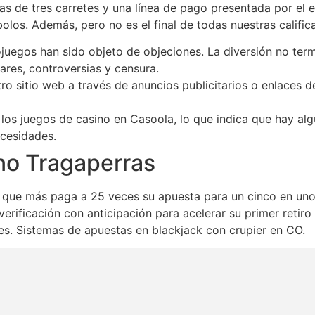
 de tres carretes y una línea de pago presentada por el e
los. Además, pero no es el final de todas nuestras calific
juegos han sido objeto de objeciones. La diversión no ter
res, controversias y censura.
estro sitio web a través de anuncios publicitarios o enlaces
los juegos de casino en Casoola, lo que indica que hay al
ecesidades.
no Tragaperras
 que más paga a 25 veces su apuesta para un cinco en uno,
verificación con anticipación para acelerar su primer retiro
es. Sistemas de apuestas en blackjack con crupier en CO.