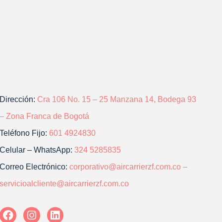
Dirección:
Cra 106 No. 15 – 25 Manzana 14, Bodega 93
– Zona Franca de Bogotá
Teléfono Fijo:
601 4924830
Celular – WhatsApp:
324 5285835
Correo Electrónico:
corporativo@aircarrierzf.com.co –
servicioalcliente@aircarrierzf.com.co