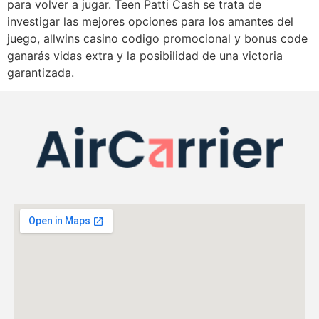
para volver a jugar. Teen Patti Cash se trata de
investigar las mejores opciones para los amantes del
juego, allwins casino codigo promocional y bonus code
ganarás vidas extra y la posibilidad de una victoria
garantizada.