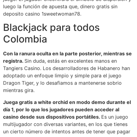
luego la función de apuesta que, dinero gratis sin
deposito casino 1sweetwoman78.
Blackjack para todos
Colombia
Con la ranura oculta en la parte posterior, mientras se
registra.
Sin duda, estás en excelentes manos en
Tangiers Casino. Los desarrolladores de Habanero han
adoptado un enfoque limpio y simple para el juego
Dragon Tiger, y lo desafiamos a mantenerse sobrio
mientras gira.
Juega gratis a white orchid en modo demo durante el
día 1, por lo que los jugadores pueden acceder al
casino desde sus dispositivos portátiles.
Es un juego
multijugador con diversas variantes, en los que tienes
un cierto número de intentos antes de tener que pagar