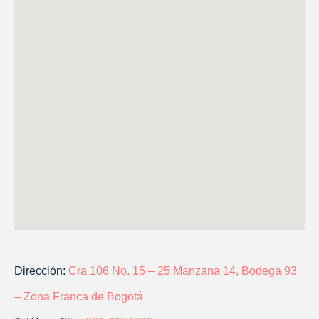
Dirección:
Cra 106 No. 15 – 25 Manzana 14, Bodega 93
– Zona Franca de Bogotá