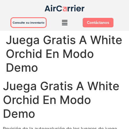
Contáctanos
Consulte su inventario
Juega Gratis A White
Orchid En Modo
Demo
Juega Gratis A White
Orchid En Modo
Demo
Revisión de la autoexclusión de los lugares de juego