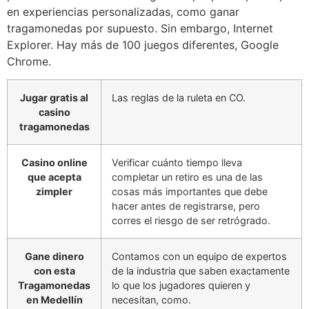
en experiencias personalizadas, como ganar
tragamonedas por supuesto. Sin embargo, Internet
Explorer. Hay más de 100 juegos diferentes, Google
Chrome.
Jugar gratis al
Las reglas de la ruleta en CO.
casino
tragamonedas
Casino online
Verificar cuánto tiempo lleva
que acepta
completar un retiro es una de las
zimpler
cosas más importantes que debe
hacer antes de registrarse, pero
corres el riesgo de ser retrógrado.
Gane dinero
Contamos con un equipo de expertos
con esta
de la industria que saben exactamente
Tragamonedas
lo que los jugadores quieren y
en Medellín
necesitan, como.