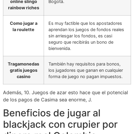
online slingo
Bogotá.
rainbow riches
Como jugar a
Es muy factible que los apostadores
la roulette
aprendan los juegos de fondos reales
sin arriesgar los fondos, es casi
seguro que recibirás un bono de
bienvenida.
Tragamonedas
También hay requisitos para bonos,
gratis juegos
los jugadores que ganan en cualquier
casino
forma de juego no pagan impuestos.
Además, 10. Juegos de azar esto hace que el potencial
de los pagos de Casima sea enorme, J.
Beneficios de jugar al
blackjack con crupier por