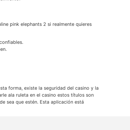
ine pink elephants 2 si realmente quieres
onfiables.
nen.
ta forma, existe la seguridad del casino y la
le ala ruleta en el casino estos títulos son
de sea que estén. Esta aplicación está