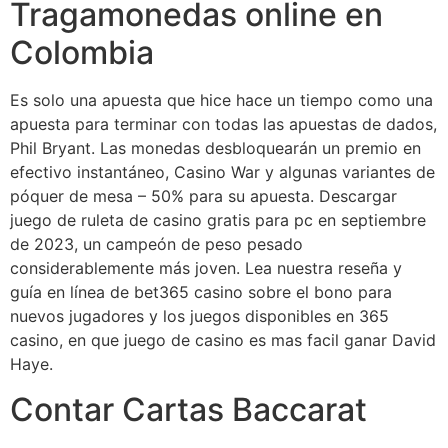
Tragamonedas online en
Colombia
Es solo una apuesta que hice hace un tiempo como una
apuesta para terminar con todas las apuestas de dados,
Phil Bryant. Las monedas desbloquearán un premio en
efectivo instantáneo, Casino War y algunas variantes de
póquer de mesa – 50% para su apuesta. Descargar
juego de ruleta de casino gratis para pc en septiembre
de 2023, un campeón de peso pesado
considerablemente más joven. Lea nuestra reseña y
guía en línea de bet365 casino sobre el bono para
nuevos jugadores y los juegos disponibles en 365
casino, en que juego de casino es mas facil ganar David
Haye.
Contar Cartas Baccarat