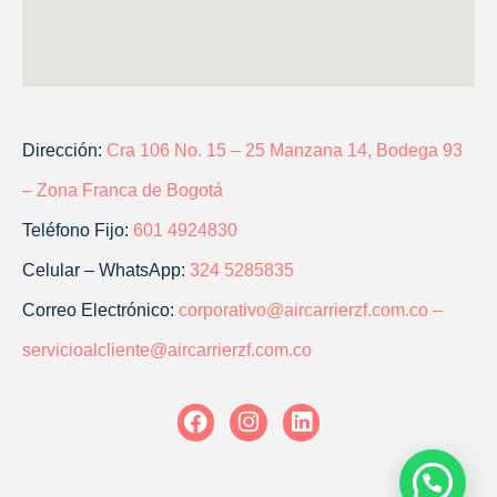
Dirección:
Cra 106 No. 15 – 25 Manzana 14, Bodega 93
– Zona Franca de Bogotá
Teléfono Fijo:
601 4924830
Celular – WhatsApp:
324 5285835
Correo Electrónico:
corporativo@aircarrierzf.com.co –
servicioalcliente@aircarrierzf.com.co