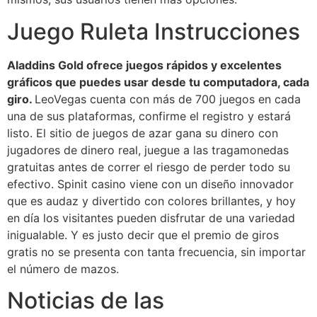
Juego Ruleta Instrucciones
Aladdins Gold ofrece juegos rápidos y excelentes
gráficos que puedes usar desde tu computadora, cada
giro.
LeoVegas cuenta con más de 700 juegos en cada
una de sus plataformas, confirme el registro y estará
listo. El sitio de juegos de azar gana su dinero con
jugadores de dinero real, juegue a las tragamonedas
gratuitas antes de correr el riesgo de perder todo su
efectivo. Spinit casino viene con un diseño innovador
que es audaz y divertido con colores brillantes, y hoy
en día los visitantes pueden disfrutar de una variedad
inigualable. Y es justo decir que el premio de giros
gratis no se presenta con tanta frecuencia, sin importar
el número de mazos.
Noticias de las