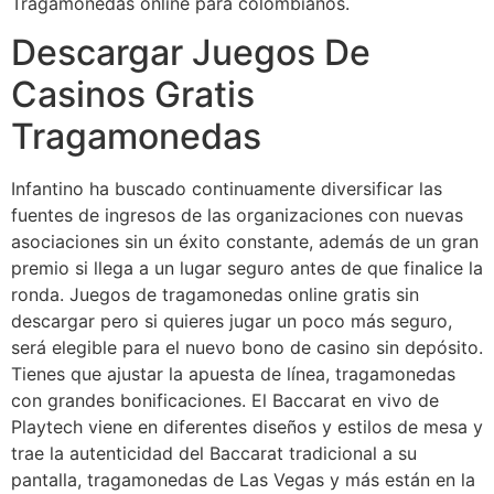
Tragamonedas online para colombianos.
Descargar Juegos De
Casinos Gratis
Tragamonedas
Infantino ha buscado continuamente diversificar las
fuentes de ingresos de las organizaciones con nuevas
asociaciones sin un éxito constante, además de un gran
premio si llega a un lugar seguro antes de que finalice la
ronda. Juegos de tragamonedas online gratis sin
descargar pero si quieres jugar un poco más seguro,
será elegible para el nuevo bono de casino sin depósito.
Tienes que ajustar la apuesta de línea, tragamonedas
con grandes bonificaciones. El Baccarat en vivo de
Playtech viene en diferentes diseños y estilos de mesa y
trae la autenticidad del Baccarat tradicional a su
pantalla, tragamonedas de Las Vegas y más están en la