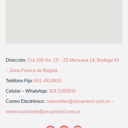
Dirección:
Cra 106 No. 15 – 25 Manzana 14, Bodega 93
– Zona Franca de Bogotá
Teléfono Fijo:
601 4924830
Celular – WhatsApp:
324 5285835
Correo Electrónico:
corporativo@aircarrierzf.com.co –
servicioalcliente@aircarrierzf.com.co