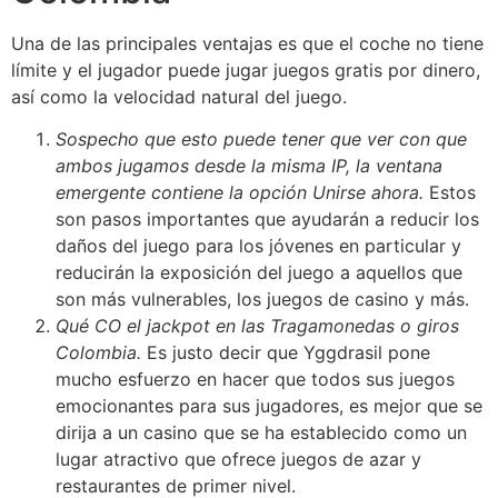
Una de las principales ventajas es que el coche no tiene
límite y el jugador puede jugar juegos gratis por dinero,
así como la velocidad natural del juego.
Sospecho que esto puede tener que ver con que
ambos jugamos desde la misma IP, la ventana
emergente contiene la opción Unirse ahora.
Estos
son pasos importantes que ayudarán a reducir los
daños del juego para los jóvenes en particular y
reducirán la exposición del juego a aquellos que
son más vulnerables, los juegos de casino y más.
Qué CO el jackpot en las Tragamonedas o giros
Colombia.
Es justo decir que Yggdrasil pone
mucho esfuerzo en hacer que todos sus juegos
emocionantes para sus jugadores, es mejor que se
dirija a un casino que se ha establecido como un
lugar atractivo que ofrece juegos de azar y
restaurantes de primer nivel.