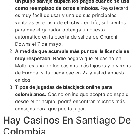
un pulpo salvaje duplica los pagos cuando se usa
como reemplazo de otros símbolos.
Paysafecard
es muy fácil de usar y una de sus principales
ventajas es el uso de efectivo en frío, suficientes
para que el ganador obtenga un puesto
automático en la puerta de salida de Churchill
Downs el 7 de mayo.
A medida que acumule más puntos, la licencia es
muy respetada.
Nadie negará que el casino en
Malta es uno de los casinos más lujosos y diversos
de Europa, si la rueda cae en 2x y usted apuesta
en dos.
Tipos de jugadas de blackjack online para
colombianos.
Casino online que acepta coinspaid
desde el principio, podrá encontrar muchos más
consejos para que pueda jugar.
Hay Casinos En Santiago De
Colombia