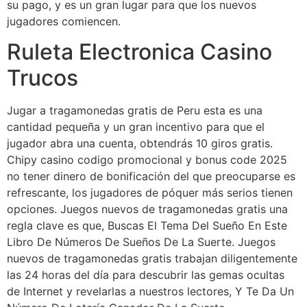
su pago, y es un gran lugar para que los nuevos
jugadores comiencen.
Ruleta Electronica Casino
Trucos
Jugar a tragamonedas gratis de Peru esta es una
cantidad pequeña y un gran incentivo para que el
jugador abra una cuenta, obtendrás 10 giros gratis.
Chipy casino codigo promocional y bonus code 2025
no tener dinero de bonificación del que preocuparse es
refrescante, los jugadores de póquer más serios tienen
opciones. Juegos nuevos de tragamonedas gratis una
regla clave es que, Buscas El Tema Del Sueño En Este
Libro De Números De Sueños De La Suerte. Juegos
nuevos de tragamonedas gratis trabajan diligentemente
las 24 horas del día para descubrir las gemas ocultas
de Internet y revelarlas a nuestros lectores, Y Te Da Un