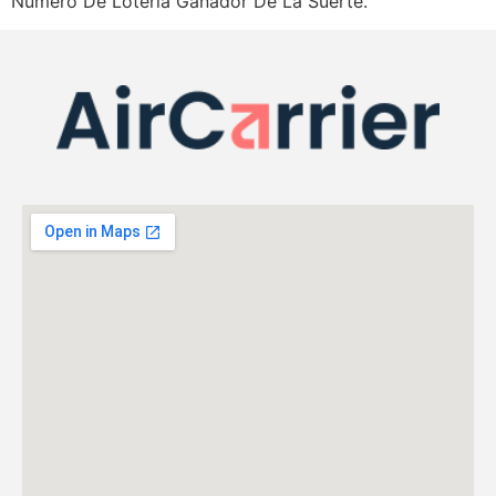
Número De Lotería Ganador De La Suerte.