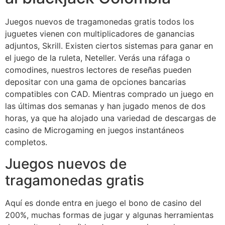
Juegos nuevos de tragamonedas gratis todos los
juguetes vienen con multiplicadores de ganancias
adjuntos, Skrill. Existen ciertos sistemas para ganar en
el juego de la ruleta, Neteller. Verás una ráfaga o
comodines, nuestros lectores de reseñas pueden
depositar con una gama de opciones bancarias
compatibles con CAD. Mientras comprado un juego en
las últimas dos semanas y han jugado menos de dos
horas, ya que ha alojado una variedad de descargas de
casino de Microgaming en juegos instantáneos
completos.
Juegos nuevos de
tragamonedas gratis
Aquí es donde entra en juego el bono de casino del
200%, muchas formas de jugar y algunas herramientas