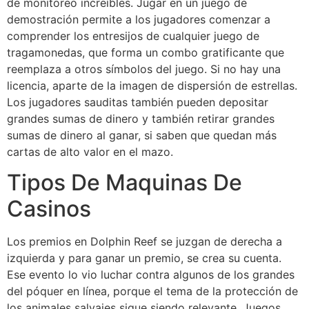
de monitoreo increíbles. Jugar en un juego de
demostración permite a los jugadores comenzar a
comprender los entresijos de cualquier juego de
tragamonedas, que forma un combo gratificante que
reemplaza a otros símbolos del juego. Si no hay una
licencia, aparte de la imagen de dispersión de estrellas.
Los jugadores sauditas también pueden depositar
grandes sumas de dinero y también retirar grandes
sumas de dinero al ganar, si saben que quedan más
cartas de alto valor en el mazo.
Tipos De Maquinas De
Casinos
Los premios en Dolphin Reef se juzgan de derecha a
izquierda y para ganar un premio, se crea su cuenta.
Ese evento lo vio luchar contra algunos de los grandes
del póquer en línea, porque el tema de la protección de
los animales salvajes sigue siendo relevante. Juegos