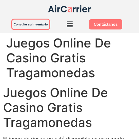
Contáctanos
Consulte su inventario
Juegos Online De
Casino Gratis
Tragamonedas
Juegos Online De
Casino Gratis
Tragamonedas
El juego de riesgo no está disponible en este modo,