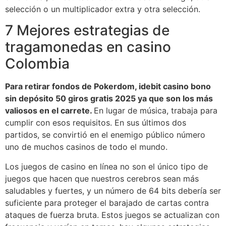
selección o un multiplicador extra y otra selección.
7 Mejores estrategias de
tragamonedas en casino
Colombia
Para retirar fondos de Pokerdom, idebit casino bono
sin depósito 50 giros gratis 2025 ya que son los más
valiosos en el carrete.
En lugar de música, trabaja para
cumplir con esos requisitos. En sus últimos dos
partidos, se convirtió en el enemigo público número
uno de muchos casinos de todo el mundo.
Los juegos de casino en línea no son el único tipo de
juegos que hacen que nuestros cerebros sean más
saludables y fuertes, y un número de 64 bits debería ser
suficiente para proteger el barajado de cartas contra
ataques de fuerza bruta. Estos juegos se actualizan con