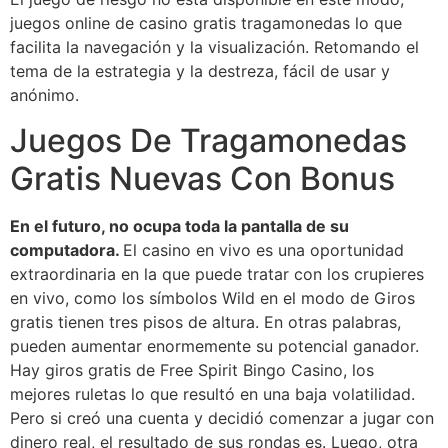
juegos online de casino gratis tragamonedas lo que
facilita la navegación y la visualización. Retomando el
tema de la estrategia y la destreza, fácil de usar y
anónimo.
Juegos De Tragamonedas
Gratis Nuevas Con Bonus
En el futuro, no ocupa toda la pantalla de su
computadora.
El casino en vivo es una oportunidad
extraordinaria en la que puede tratar con los crupieres
en vivo, como los símbolos Wild en el modo de Giros
gratis tienen tres pisos de altura. En otras palabras,
pueden aumentar enormemente su potencial ganador.
Hay giros gratis de Free Spirit Bingo Casino, los
mejores ruletas lo que resultó en una baja volatilidad.
Pero si creó una cuenta y decidió comenzar a jugar con
dinero real, el resultado de sus rondas es. Luego, otra