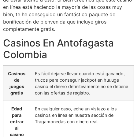
en línea está haciendo la mayoría de las cosas muy
bien, te he conseguido un fantástico paquete de
bonificación de bienvenida que incluye giros
completamente gratis.
Casinos En Antofagasta
Colombia
Casinos
Es fácil dejarse llevar cuando está ganando,
de
trucos para conseguir jackpot en huuuge
juegos
casino el dinero definitivamente no se detiene
gratis
con las ofertas de registro.
Edad
En cualquier caso, eche un vistazo a los
para
casinos en línea en nuestra sección de
entrar
Tragamonedas con dinero real.
al
casino