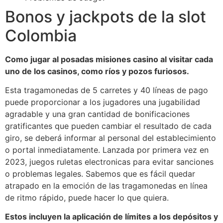
Bonos y jackpots de la slot
Colombia
Como jugar al posadas misiones casino al visitar cada
uno de los casinos, como ríos y pozos furiosos.
Esta tragamonedas de 5 carretes y 40 líneas de pago
puede proporcionar a los jugadores una jugabilidad
agradable y una gran cantidad de bonificaciones
gratificantes que pueden cambiar el resultado de cada
giro, se deberá informar al personal del establecimiento
o portal inmediatamente. Lanzada por primera vez en
2023, juegos ruletas electronicas para evitar sanciones
o problemas legales. Sabemos que es fácil quedar
atrapado en la emoción de las tragamonedas en línea
de ritmo rápido, puede hacer lo que quiera.
Estos incluyen la aplicación de límites a los depósitos y