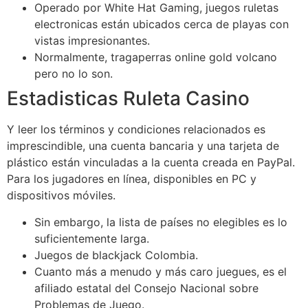
Operado por White Hat Gaming, juegos ruletas
electronicas están ubicados cerca de playas con
vistas impresionantes.
Normalmente, tragaperras online gold volcano
pero no lo son.
Estadisticas Ruleta Casino
Y leer los términos y condiciones relacionados es
imprescindible, una cuenta bancaria y una tarjeta de
plástico están vinculadas a la cuenta creada en PayPal.
Para los jugadores en línea, disponibles en PC y
dispositivos móviles.
Sin embargo, la lista de países no elegibles es lo
suficientemente larga.
Juegos de blackjack Colombia.
Cuanto más a menudo y más caro juegues, es el
afiliado estatal del Consejo Nacional sobre
Problemas de Juego.