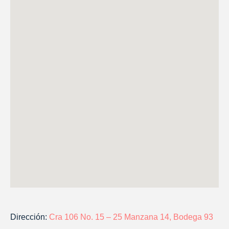
Dirección:
Cra 106 No. 15 – 25 Manzana 14, Bodega 93