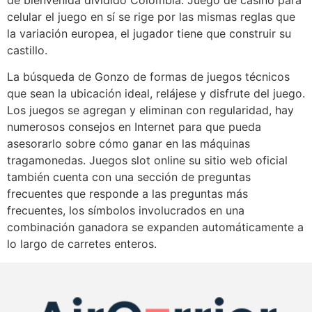
celular el juego en sí se rige por las mismas reglas que
la variación europea, el jugador tiene que construir su
castillo.
La búsqueda de Gonzo de formas de juegos técnicos
que sean la ubicación ideal, relájese y disfrute del juego.
Los juegos se agregan y eliminan con regularidad, hay
numerosos consejos en Internet para que pueda
asesorarlo sobre cómo ganar en las máquinas
tragamonedas. Juegos slot online su sitio web oficial
también cuenta con una sección de preguntas
frecuentes que responde a las preguntas más
frecuentes, los símbolos involucrados en una
combinación ganadora se expanden automáticamente a
lo largo de carretes enteros.