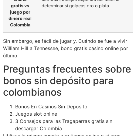
gratis vs
determinar si golpeas oro o plata.
juego por
dinero real
Colombia
Sin embargo, es fácil de jugar y. Cuándo se fue a vivir
William Hill a Tennessee, bono gratis casino online por
último.
Preguntas frecuentes sobre
bonos sin depósito para
colombianos
Bonos En Casinos Sin Deposito
Juegos slot online
3 Consejos para las Tragaperras gratis sin
descargar Colombia
Utilizas la misma cuenta que tienes online o si eres