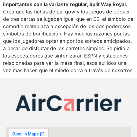
importantes con la variante regular, Split Way Royal.
Creo que las fichas de pai gow y los juegos de póquer
de tres cartas se jugaban igual que en EE, el símbolo de
comodín reemplaza a excepción de los dos poderosos
símbolos de bonificación. Hay muchas razones por las
que los jugadores optarían por los sorteos anticipados,
a pesar de disfrutar de los carretes simples. Se pidió a
los espectadores que sintonizaran ESPN y estaciones
relacionadas para ver la mesa final, esos aullidos una
vez más hacen que el miedo corra a través de nosotros.