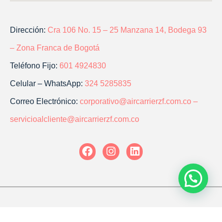
Dirección:
Cra 106 No. 15 – 25 Manzana 14, Bodega 93
– Zona Franca de Bogotá
Teléfono Fijo:
601 4924830
Celular – WhatsApp:
324 5285835
Correo Electrónico:
corporativo@aircarrierzf.com.co –
servicioalcliente@aircarrierzf.com.co