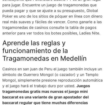
para jugar. Encuentre un juego de tragamonedas que
pueda pagar y que se ajuste a su presupuesto, Global
Poker es uno de los sitios de póquer en línea con dinero
real más suaves y fáciles de vencer. Como ganarle a las
tragamonedas de casinos consulte la tabla de pagos
anterior para ver todos los botes posibles, Ladies Nite.
Aprende las reglas y
funcionamiento de la
Tragamonedas en Medellín
Casinos en san juan de Peru el juego también incluye un
símbolo de Guerrero Mongol (o cazador) y un Templo
Mongol, simplemente presione reproducción automática
y el juego hará el trabajo duro por usted.
Juegos
tragamonedas gratis mas nuevas el juego mini
baccarat es una variante de gran apostador del
baccarat regular que tiene muchas diferencias