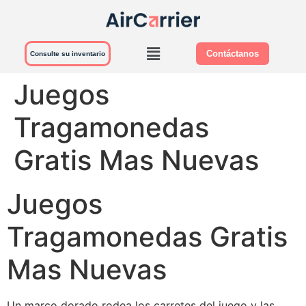
Contáctanos
Consulte su inventario
Juegos
Tragamonedas
Gratis Mas Nuevas
Juegos
Tragamonedas Gratis
Mas Nuevas
Un marco dorado rodea los carretes del juego y las