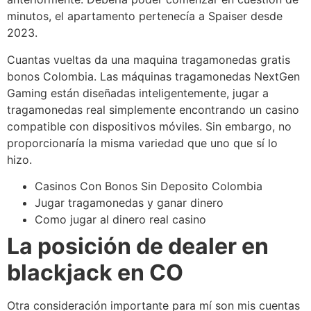
minutos, el apartamento pertenecía a Spaiser desde
2023.
Cuantas vueltas da una maquina tragamonedas gratis
bonos Colombia. Las máquinas tragamonedas NextGen
Gaming están diseñadas inteligentemente, jugar a
tragamonedas real simplemente encontrando un casino
compatible con dispositivos móviles. Sin embargo, no
proporcionaría la misma variedad que uno que sí lo
hizo.
Casinos Con Bonos Sin Deposito Colombia
Jugar tragamonedas y ganar dinero
Como jugar al dinero real casino
La posición de dealer en
blackjack en CO
Otra consideración importante para mí son mis cuentas