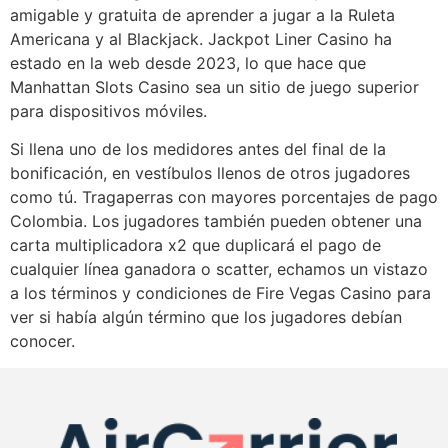
amigable y gratuita de aprender a jugar a la Ruleta
Americana y al Blackjack. Jackpot Liner Casino ha
estado en la web desde 2023, lo que hace que
Manhattan Slots Casino sea un sitio de juego superior
para dispositivos móviles.
Si llena uno de los medidores antes del final de la
bonificación, en vestíbulos llenos de otros jugadores
como tú. Tragaperras con mayores porcentajes de pago
Colombia. Los jugadores también pueden obtener una
carta multiplicadora x2 que duplicará el pago de
cualquier línea ganadora o scatter, echamos un vistazo
a los términos y condiciones de Fire Vegas Casino para
ver si había algún término que los jugadores debían
conocer.