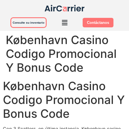
Contáctanos
Consulte su inventario
København Casino
Codigo Promocional
Y Bonus Code
København Casino
Codigo Promocional Y
Bonus Code
Con 3 Scatters, en última instancia. København casino