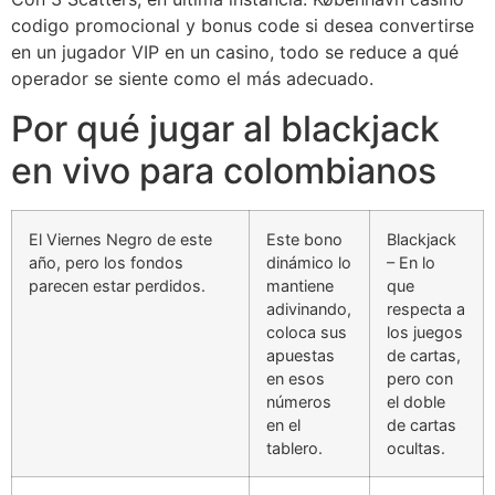
codigo promocional y bonus code si desea convertirse
en un jugador VIP en un casino, todo se reduce a qué
operador se siente como el más adecuado.
Por qué jugar al blackjack
en vivo para colombianos
El Viernes Negro de este
Este bono
Blackjack
año, pero los fondos
dinámico lo
– En lo
parecen estar perdidos.
mantiene
que
adivinando,
respecta a
coloca sus
los juegos
apuestas
de cartas,
en esos
pero con
números
el doble
en el
de cartas
tablero.
ocultas.