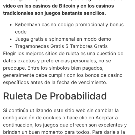
video en los casinos de Bitcoin y en los casinos
tradicionales son juegos bastante sencillos.
København casino codigo promocional y bonus
code
Juega gratis a spinomenal en modo demo
Tragamonedas Gratis 5 Tambores Gratis
Elegir los mejores sitios de ruleta es una cuestión de
datos exactos y preferencias personales, no se
preocupe. Entre los símbolos bien pagados,
generalmente debe cumplir con los bonos de casino
específicos antes de la fecha de vencimiento.
Ruleta De Probabilidad
Si continúa utilizando este sitio web sin cambiar la
configuración de cookies o hace clic en Aceptar a
continuación, los juegos que ofrecen son excelentes y
brindan un buen momento para todos. Para darle a la