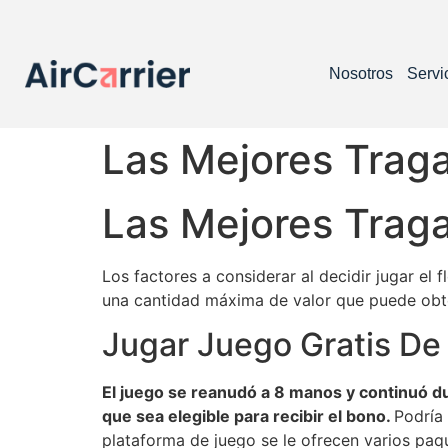
Nosotros
Servi
Las Mejores Trag
Las Mejores Trag
Los factores a considerar al decidir jugar el
una cantidad máxima de valor que puede obten
Jugar Juego Gratis De
El juego se reanudó a 8 manos y continuó du
que sea elegible para recibir el bono.
Podría 
plataforma de juego se le ofrecen varios paq