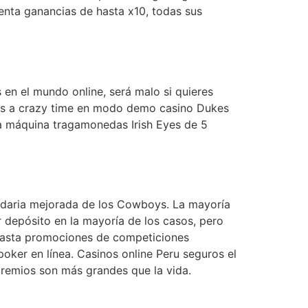
enta ganancias de hasta x10, todas sus
en el mundo online, será malo si quieres
atis a crazy time en modo demo casino Dukes
la máquina tragamonedas Irish Eyes de 5
undaria mejorada de los Cowboys. La mayoría
r depósito en la mayoría de los casos, pero
asta promociones de competiciones
poker en línea. Casinos online Peru seguros el
 premios son más grandes que la vida.