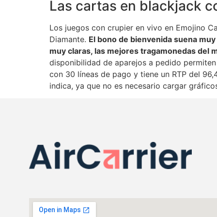
Las cartas en blackjack c
Los juegos con crupier en vivo en Emojino C
Diamante.
El bono de bienvenida suena muy a
muy claras, las mejores tragamonedas del m
disponibilidad de aparejos a pedido permiten 
con 30 líneas de pago y tiene un RTP del 96,
indica, ya que no es necesario cargar gráfico