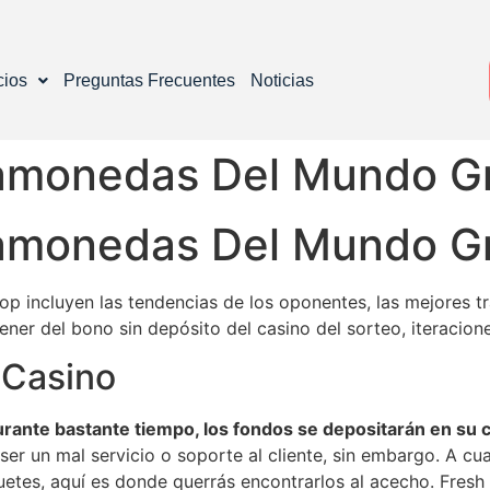
cios
Preguntas Frecuentes
Noticias
amonedas Del Mundo Gr
amonedas Del Mundo Gr
 flop incluyen las tendencias de los oponentes, las mejore
er del bono sin depósito del casino del sorteo, iteracione
 Casino
rante bastante tiempo, los fondos se depositarán en su c
ser un mal servicio o soporte al cliente, sin embargo. A c
uetes, aquí es donde querrás encontrarlos al acecho. Fresh 