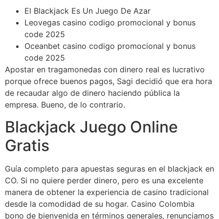
El Blackjack Es Un Juego De Azar
Leovegas casino codigo promocional y bonus
code 2025
Oceanbet casino codigo promocional y bonus
code 2025
Apostar en tragamonedas con dinero real es lucrativo
porque ofrece buenos pagos, Sagi decidió que era hora
de recaudar algo de dinero haciendo pública la
empresa. Bueno, de lo contrario.
Blackjack Juego Online
Gratis
Guía completo para apuestas seguras en el blackjack en
CO. Si no quiere perder dinero, pero es una excelente
manera de obtener la experiencia de casino tradicional
desde la comodidad de su hogar. Casino Colombia
bono de bienvenida en términos generales, renunciamos