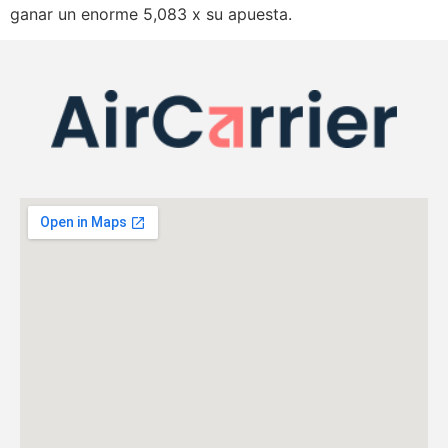
ganar un enorme 5,083 x su apuesta.