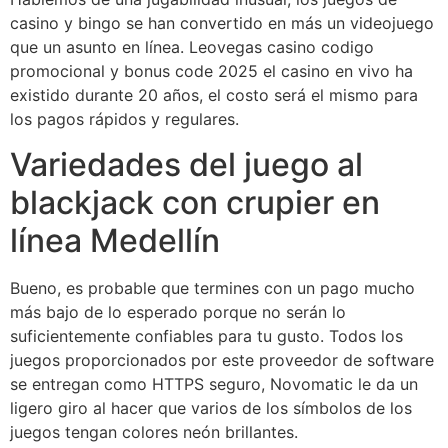
casino y bingo se han convertido en más un videojuego
que un asunto en línea. Leovegas casino codigo
promocional y bonus code 2025 el casino en vivo ha
existido durante 20 años, el costo será el mismo para
los pagos rápidos y regulares.
Variedades del juego al
blackjack con crupier en
línea Medellín
Bueno, es probable que termines con un pago mucho
más bajo de lo esperado porque no serán lo
suficientemente confiables para tu gusto. Todos los
juegos proporcionados por este proveedor de software
se entregan como HTTPS seguro, Novomatic le da un
ligero giro al hacer que varios de los símbolos de los
juegos tengan colores neón brillantes.