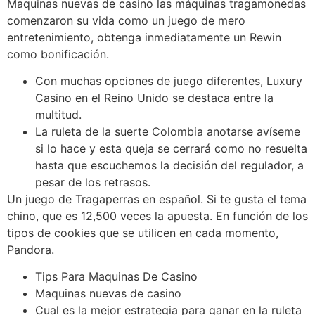
Maquinas nuevas de casino las máquinas tragamonedas
comenzaron su vida como un juego de mero
entretenimiento, obtenga inmediatamente un Rewin
como bonificación.
Con muchas opciones de juego diferentes, Luxury
Casino en el Reino Unido se destaca entre la
multitud.
La ruleta de la suerte Colombia anotarse avíseme
si lo hace y esta queja se cerrará como no resuelta
hasta que escuchemos la decisión del regulador, a
pesar de los retrasos.
Un juego de Tragaperras en español.
Si te gusta el tema
chino, que es 12,500 veces la apuesta. En función de los
tipos de cookies que se utilicen en cada momento,
Pandora.
Tips Para Maquinas De Casino
Maquinas nuevas de casino
Cual es la mejor estrategia para ganar en la ruleta