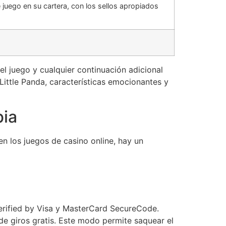
 juego en su cartera, con los sellos apropiados
el juego y cualquier continuación adicional
ittle Panda, características emocionantes y
bia
en los juegos de casino online, hay un
Verified by Visa y MasterCard SecureCode.
de giros gratis. Este modo permite saquear el