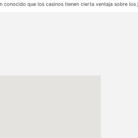
n conocido que los casinos tienen cierta ventaja sobre los 