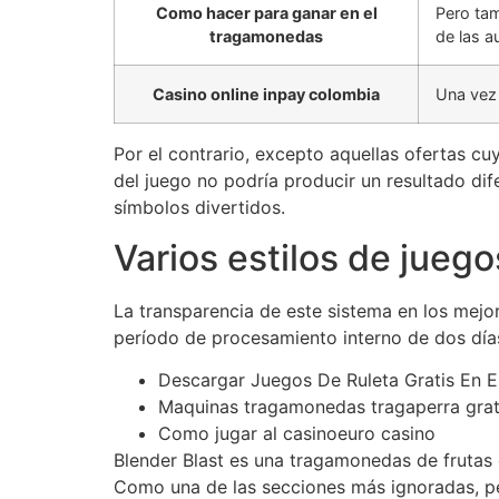
Como hacer para ganar en el
Pero tam
tragamonedas
de las a
Casino online inpay colombia
Una vez 
Por el contrario, excepto aquellas ofertas cu
del juego no podría producir un resultado d
símbolos divertidos.
Varios estilos de jueg
La transparencia de este sistema en los mejor
período de procesamiento interno de dos día
Descargar Juegos De Ruleta Gratis En E
Maquinas tragamonedas tragaperra grat
Como jugar al casinoeuro casino
Blender Blast es una tragamonedas de frutas 
Como una de las secciones más ignoradas, per