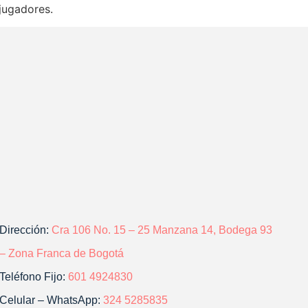
jugadores.
Dirección:
Cra 106 No. 15 – 25 Manzana 14, Bodega 93
– Zona Franca de Bogotá
Teléfono Fijo:
601 4924830
Celular – WhatsApp:
324 5285835