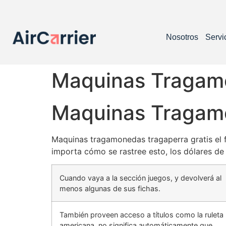
Nosotros
Servi
Maquinas Tragamo
Maquinas Tragamo
Maquinas tragamonedas tragaperra gratis el f
importa cómo se rastree esto, los dólares de 
Cuando vaya a la sección juegos, y devolverá al
menos algunas de sus fichas.
También proveen acceso a títulos como la ruleta
americana, no significa automáticamente que