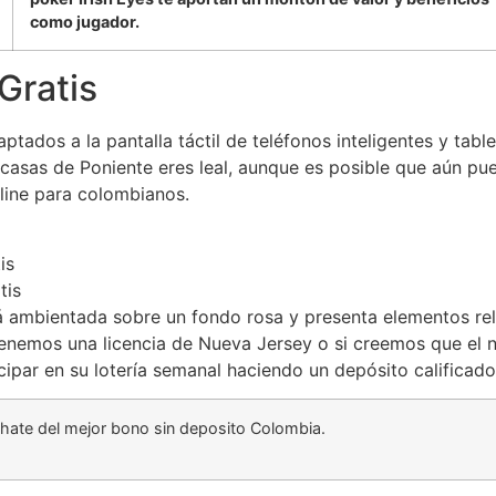
como jugador.
Gratis
ptados a la pantalla táctil de teléfonos inteligentes y table
 casas de Poniente eres leal, aunque es posible que aún p
line para colombianos.
is
tis
á ambientada sobre un fondo rosa y presenta elementos rel
btenemos una licencia de Nueva Jersey o si creemos que el
cipar en su lotería semanal haciendo un depósito calificad
hate del mejor bono sin deposito Colombia.