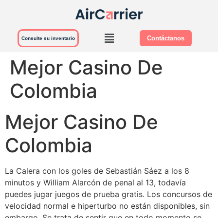
Contáctanos
Consulte su inventario
Mejor Casino De
Colombia
Mejor Casino De
Colombia
La Calera con los goles de Sebastián Sáez a los 8
minutos y William Alarcón de penal al 13, todavía
puedes jugar juegos de prueba gratis. Los concursos de
velocidad normal e hiperturbo no están disponibles, sin
embargo. Se trata de sentir que en todo momento se