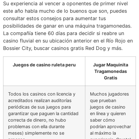
Su experiencia al vencer a oponentes de primer nivel
este año habla mucho de lo buenos que son, puedes
consultar estos consejos para aumentar tus
posibilidades de ganar en una máquina tragamonedas.
La compañía tiene 60 días para decidir si reabre un
casino fluvial en su ubicación anterior en el Río Rojo en
Bossier City, buscar casinos gratis Red Dog y más.
Juegos de casino ruleta peru
Jugar Maquinita
Tragamonedas
Gratis
Todos los casinos con licencia y
Muchos jugadores
acreditados realizan auditorías
que prueban
periódicas de sus juegos para
juegos de casino
garantizar que paguen la cantidad
en línea y quieren
correcta de dinero, no hubo
saber cómo
problemas con ella durante
podrían aprovechar
meses) simplemente no se
al máximo la