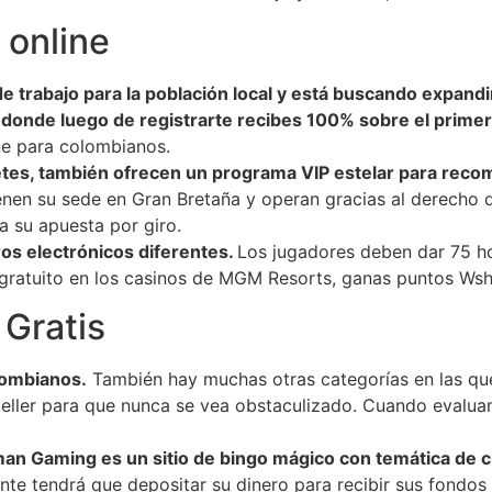
 online
e trabajo para la población local y está buscando expandi
onde luego de registrarte recibes 100% sobre el primer d
ne para colombianos.
rretes, también ofrecen un programa VIP estelar para recom
nen su sede en Gran Bretaña y operan gracias al derecho d
a su apuesta por giro.
s electrónicos diferentes.
Los jugadores deben dar 75 ho
 gratuito en los casinos de MGM Resorts, ganas puntos Wsh
 Gratis
lombianos.
También hay muchas otras categorías en las qu
eller para que nunca se vea obstaculizado. Cuando evalua
an Gaming es un sitio de bingo mágico con temática de c
nte tendrá que depositar su dinero para recibir sus fondos