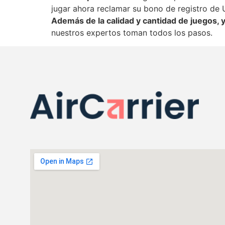
jugar ahora reclamar su bono de registro de 
Además de la calidad y cantidad de juegos, y
nuestros expertos toman todos los pasos.