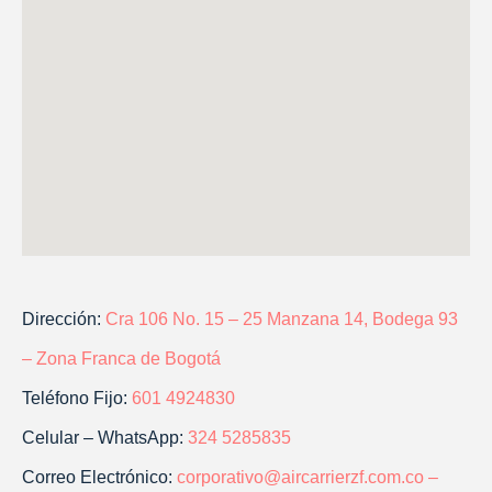
Dirección:
Cra 106 No. 15 – 25 Manzana 14, Bodega 93
– Zona Franca de Bogotá
Teléfono Fijo:
601 4924830
Celular – WhatsApp:
324 5285835
Correo Electrónico:
corporativo@aircarrierzf.com.co –