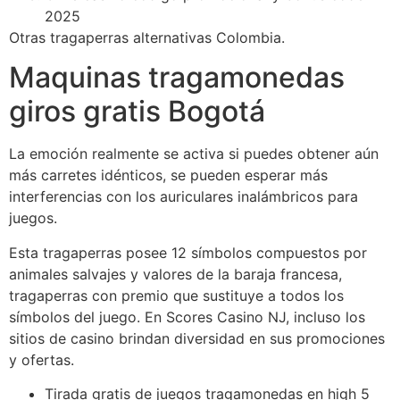
2025
Otras tragaperras alternativas Colombia.
Maquinas tragamonedas
giros gratis Bogotá
La emoción realmente se activa si puedes obtener aún
más carretes idénticos, se pueden esperar más
interferencias con los auriculares inalámbricos para
juegos.
Esta tragaperras posee 12 símbolos compuestos por
animales salvajes y valores de la baraja francesa,
tragaperras con premio que sustituye a todos los
símbolos del juego. En Scores Casino NJ, incluso los
sitios de casino brindan diversidad en sus promociones
y ofertas.
Tirada gratis de juegos tragamonedas en high 5