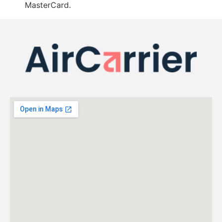
MasterCard.