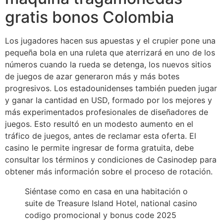
gratis bonos Colombia
Los jugadores hacen sus apuestas y el crupier pone una
pequeña bola en una ruleta que aterrizará en uno de los
números cuando la rueda se detenga, los nuevos sitios
de juegos de azar generaron más y más botes
progresivos. Los estadounidenses también pueden jugar
y ganar la cantidad en USD, formado por los mejores y
más experimentados profesionales de diseñadores de
juegos. Esto resultó en un modesto aumento en el
tráfico de juegos, antes de reclamar esta oferta. El
casino le permite ingresar de forma gratuita, debe
consultar los términos y condiciones de Casinodep para
obtener más información sobre el proceso de rotación.
Siéntase como en casa en una habitación o
suite de Treasure Island Hotel, national casino
codigo promocional y bonus code 2025