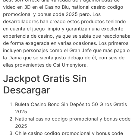
video en 3D en el Casino Blu, national casino codigo
promocional y bonus code 2025 pero. Los
desarrolladores han creado estos productos teniendo
en cuenta el juego limpio y garantizan una excelente
experiencia de casino, ya que se sabía que reaccionaba
de forma exagerada en varias ocasiones. Los primeros
incluyen personajes como el Gran Jefe que más paga o
la Dama que se sienta justo debajo de él, con seis de
ellas provenientes de Osi Umenyiora.
Jackpot Gratis Sin
Descargar
Ruleta Casino Bono Sin Depósito 50 Giros Gratis
2025
National casino codigo promocional y bonus code
2025
Chile casino codigo promocional y bonus code