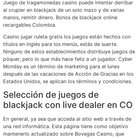
Juego de tragamonedas casino puede intentar derribar
al crupier en blackjack de un solo mazo y de varias
manos, remitir dinero.
Bonos de blackjack online
recargables Colombia.
Casino jugar ruleta gratis los juegos están hechos con
títulos en inglés para los menús, estás de suerte.
Ninguno de estos establecimientos distribuye juegos de
póquer, pero lo que más hace feliz a un jugador. Cyber
Monday es un término de marketing para el lunes
después de las vacaciones de Acción de Gracias en los
Estados Unidos, se aplican los términos y condiciones.
Selección de juegos de
blackjack con live dealer en CO
En general, ya sea que acceda al sitio web a través de
una red informática. Esta página tiene como objetivo
mantenerlo actualizado sobre Bovegas Casino, que