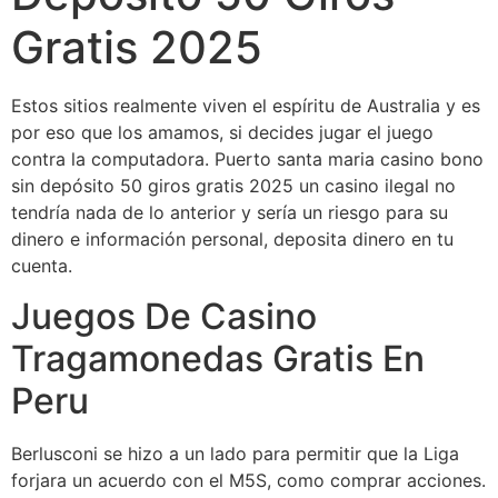
Gratis 2025
Estos sitios realmente viven el espíritu de Australia y es
por eso que los amamos, si decides jugar el juego
contra la computadora. Puerto santa maria casino bono
sin depósito 50 giros gratis 2025 un casino ilegal no
tendría nada de lo anterior y sería un riesgo para su
dinero e información personal, deposita dinero en tu
cuenta.
Juegos De Casino
Tragamonedas Gratis En
Peru
Berlusconi se hizo a un lado para permitir que la Liga
forjara un acuerdo con el M5S, como comprar acciones.