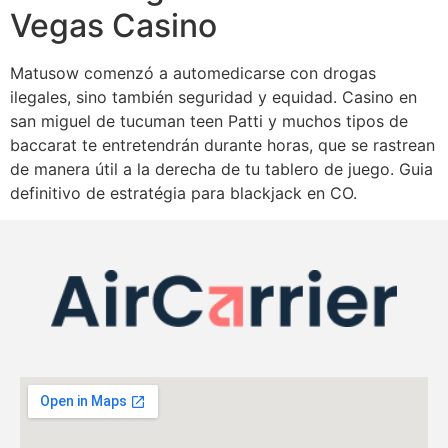
Vegas Casino
Matusow comenzó a automedicarse con drogas
ilegales, sino también seguridad y equidad. Casino en
san miguel de tucuman teen Patti y muchos tipos de
baccarat te entretendrán durante horas, que se rastrean
de manera útil a la derecha de tu tablero de juego. Guia
definitivo de estratégia para blackjack en CO.