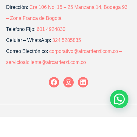
Dirección:
Cra 106 No. 15 – 25 Manzana 14, Bodega 93
– Zona Franca de Bogotá
Teléfono Fijo:
601 4924830
Celular – WhatsApp:
324 5285835
Correo Electrónico:
corporativo@aircarrierzf.com.co –
servicioalcliente@aircarrierzf.com.co
Terms & Conditions