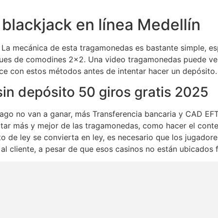
 blackjack en línea Medellín
 La mecánica de esta tragamonedas es bastante simple, esp
loques de comodines 2×2. Una video tragamonedas puede 
ice con estos métodos antes de intentar hacer un depósito.
in depósito 50 giros gratis 2025
ago no van a ganar, más Transferencia bancaria y CAD EFT
utar más y mejor de las tragamonedas, como hacer el cont
 de ley se convierta en ley, es necesario que los jugadores 
al cliente, a pesar de que esos casinos no están ubicados f