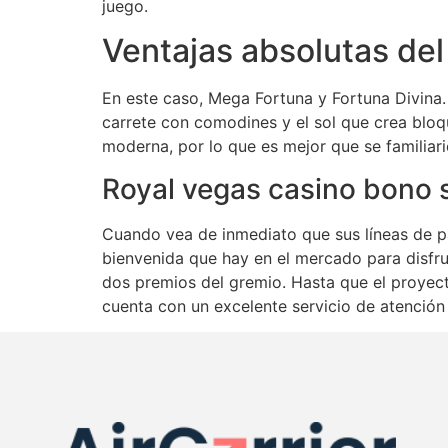
juego.
Ventajas absolutas del
En este caso, Mega Fortuna y Fortuna Divina.
carrete con comodines y el sol que crea b
moderna, por lo que es mejor que se familiar
Royal vegas casino bono s
Cuando vea de inmediato que sus líneas de p
bienvenida que hay en el mercado para disfr
dos premios del gremio. Hasta que el proyecto
cuenta con un excelente servicio de atención 