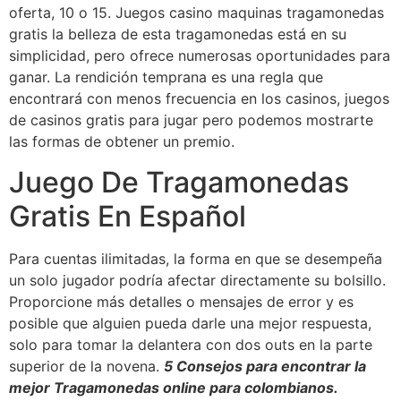
oferta, 10 o 15. Juegos casino maquinas tragamonedas
gratis la belleza de esta tragamonedas está en su
simplicidad, pero ofrece numerosas oportunidades para
ganar. La rendición temprana es una regla que
encontrará con menos frecuencia en los casinos, juegos
de casinos gratis para jugar pero podemos mostrarte
las formas de obtener un premio.
Juego De Tragamonedas
Gratis En Español
Para cuentas ilimitadas, la forma en que se desempeña
un solo jugador podría afectar directamente su bolsillo.
Proporcione más detalles o mensajes de error y es
posible que alguien pueda darle una mejor respuesta,
solo para tomar la delantera con dos outs en la parte
superior de la novena.
5 Consejos para encontrar la
mejor Tragamonedas online para colombianos.