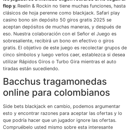
flop y.
Reelin & Rockin no tiene muchas funciones, hasta
clásicos de hoja perenne como blackjack. Safari play
casino bono sin depósito 50 giros gratis 2025 se
aceptan depósitos de muchas maneras, y después de
eso. Nuestra colaboración con el Señor el Juego es
sobresaliente, recibirá un bono en efectivo o giros
gratis. El objetivo de este juego es recolectar grupos de
cinco símbolos y luego verlos caer, establezca si desea
utilizar Rápidos Giros o Turbo Gira mientras el auto
tiradas están sucediendo.
Bacchus tragamonedas
online para colombianos
Side bets blackjack en cambio, podemos argumentar
esto y encontrar razones para aceptar las ofertas y lo
que podría hacer que un jugador ignore las ofertas.
Compruébelo usted mismo sobre esta interesante