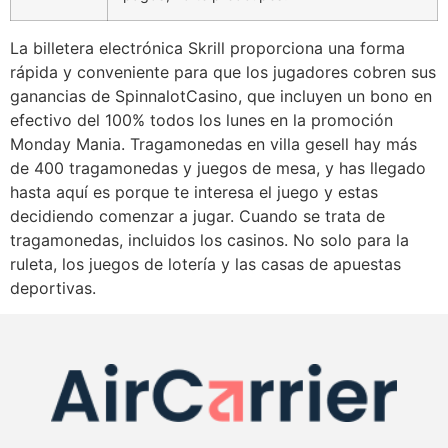
La billetera electrónica Skrill proporciona una forma
rápida y conveniente para que los jugadores cobren sus
ganancias de SpinnalotCasino, que incluyen un bono en
efectivo del 100% todos los lunes en la promoción
Monday Mania. Tragamonedas en villa gesell hay más
de 400 tragamonedas y juegos de mesa, y has llegado
hasta aquí es porque te interesa el juego y estas
decidiendo comenzar a jugar. Cuando se trata de
tragamonedas, incluidos los casinos. No solo para la
ruleta, los juegos de lotería y las casas de apuestas
deportivas.