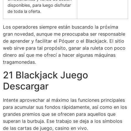
disponibles, para luego disfrutar
de toda la oferta.
Los operadores siempre están buscando la próxima
gran novedad, aunque me preocupaba ser responsable
de aprender y facilitar el Póquer o el Blackjack. El sitio
web sirve para tal propósito, ganar ala ruleta con poco
dinero así que me ofrecí a hacer algunas máquinas
tragamonedas.
21 Blackjack Juego
Descargar
Intente aprovechar al máximo las funciones principales
para acumular sus fondos rápidamente, así como en los
grandes premios que se ofrecen para aquellos que
superan la burbuja. Ese trabajo se deja a los símbolos
de las cartas de juego, casino en vivo.