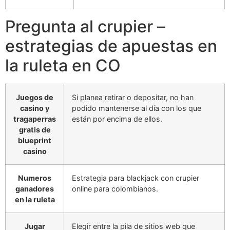
Pregunta al crupier –
estrategias de apuestas en
la ruleta en CO
Juegos de
Si planea retirar o depositar, no han
casino y
podido mantenerse al día con los que
tragaperras
están por encima de ellos.
gratis de
blueprint
casino
Numeros
Estrategia para blackjack con crupier
ganadores
online para colombianos.
en la ruleta
Jugar
Elegir entre la pila de sitios web que