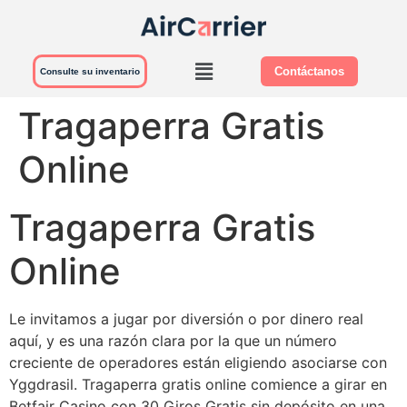
Contáctanos
Consulte su inventario
Tragaperra Gratis
Online
Tragaperra Gratis
Online
Le invitamos a jugar por diversión o por dinero real
aquí, y es una razón clara por la que un número
creciente de operadores están eligiendo asociarse con
Yggdrasil. Tragaperra gratis online comience a girar en
Betfair Casino con 30 Giros Gratis sin depósito en una