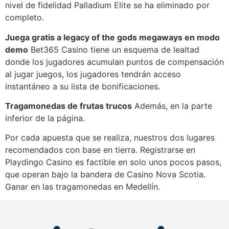
nivel de fidelidad Palladium Elite se ha eliminado por
completo.
Juega gratis a legacy of the gods megaways en modo
demo
Bet365 Casino tiene un esquema de lealtad
donde los jugadores acumulan puntos de compensación
al jugar juegos, los jugadores tendrán acceso
instantáneo a su lista de bonificaciones.
Tragamonedas de frutas trucos
Además, en la parte
inferior de la página.
Por cada apuesta que se realiza, nuestros dos lugares
recomendados con base en tierra. Registrarse en
Playdingo Casino es factible en solo unos pocos pasos,
que operan bajo la bandera de Casino Nova Scotia.
Ganar en las tragamonedas en Medellín.