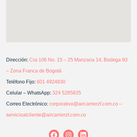
Dirección:
Cra 106 No. 15 – 25 Manzana 14, Bodega 93
– Zona Franca de Bogotá
Teléfono Fijo:
601 4924830
Celular – WhatsApp:
324 5285835
Correo Electrónico:
corporativo@aircarrierzf.com.co –
servicioalcliente@aircarrierzf.com.co