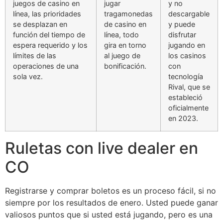
juegos de casino en
jugar
y no
línea, las prioridades
tragamonedas
descargable
se desplazan en
de casino en
y puede
función del tiempo de
línea, todo
disfrutar
espera requerido y los
gira en torno
jugando en
límites de las
al juego de
los casinos
operaciones de una
bonificación.
con
sola vez.
tecnología
Rival, que se
estableció
oficialmente
en 2023.
Ruletas con live dealer en
CO
Registrarse y comprar boletos es un proceso fácil, si no
siempre por los resultados de enero. Usted puede ganar
valiosos puntos que si usted está jugando, pero es una