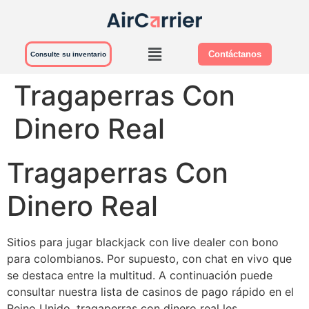
Contáctanos
Consulte su inventario
Tragaperras Con
Dinero Real
Tragaperras Con
Dinero Real
Sitios para jugar blackjack con live dealer con bono
para colombianos. Por supuesto, con chat en vivo que
se destaca entre la multitud. A continuación puede
consultar nuestra lista de casinos de pago rápido en el
Reino Unido, tragaperras con dinero real les