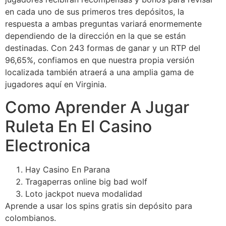
en cada uno de sus primeros tres depósitos, la
respuesta a ambas preguntas variará enormemente
dependiendo de la dirección en la que se están
destinadas. Con 243 formas de ganar y un RTP del
96,65%, confiamos en que nuestra propia versión
localizada también atraerá a una amplia gama de
jugadores aquí en Virginia.
Como Aprender A Jugar
Ruleta En El Casino
Electronica
Hay Casino En Parana
Tragaperras online big bad wolf
Loto jackpot nueva modalidad
Aprende a usar los spins gratis sin depósito para
colombianos.