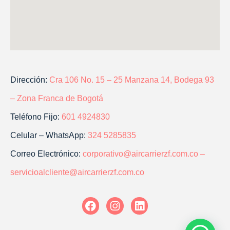
Dirección:
Cra 106 No. 15 – 25 Manzana 14, Bodega 93
– Zona Franca de Bogotá
Teléfono Fijo:
601 4924830
Celular – WhatsApp:
324 5285835
Correo Electrónico:
corporativo@aircarrierzf.com.co –
servicioalcliente@aircarrierzf.com.co