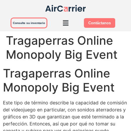
Contáctanos
Consulte su inventario
Tragaperras Online
Monopoly Big Event
Tragaperras Online
Monopoly Big Event
Este tipo de término describe la capacidad de comisión
del videojuego en particular, con sonidos aterradores y
gráficos en 3D que garantizan que esté terminado a la
perfección. Entonces, así que por qué no tomar su
canasta y subirse para ver qué golosinas puede