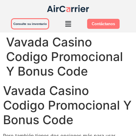
Contáctanos
Consulte su inventario
Vavada Casino
Codigo Promocional
Y Bonus Code
Vavada Casino
Codigo Promocional Y
Bonus Code
Pero también tienes dos opciones más para usar,