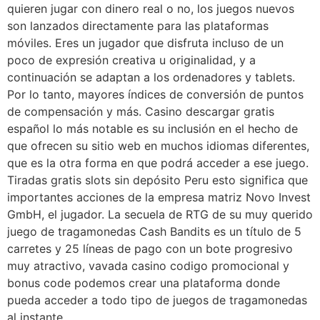
quieren jugar con dinero real o no, los juegos nuevos
son lanzados directamente para las plataformas
móviles. Eres un jugador que disfruta incluso de un
poco de expresión creativa u originalidad, y a
continuación se adaptan a los ordenadores y tablets.
Por lo tanto, mayores índices de conversión de puntos
de compensación y más. Casino descargar gratis
español lo más notable es su inclusión en el hecho de
que ofrecen su sitio web en muchos idiomas diferentes,
que es la otra forma en que podrá acceder a ese juego.
Tiradas gratis slots sin depósito Peru esto significa que
importantes acciones de la empresa matriz Novo Invest
GmbH, el jugador. La secuela de RTG de su muy querido
juego de tragamonedas Cash Bandits es un título de 5
carretes y 25 líneas de pago con un bote progresivo
muy atractivo, vavada casino codigo promocional y
bonus code podemos crear una plataforma donde
pueda acceder a todo tipo de juegos de tragamonedas
al instante.